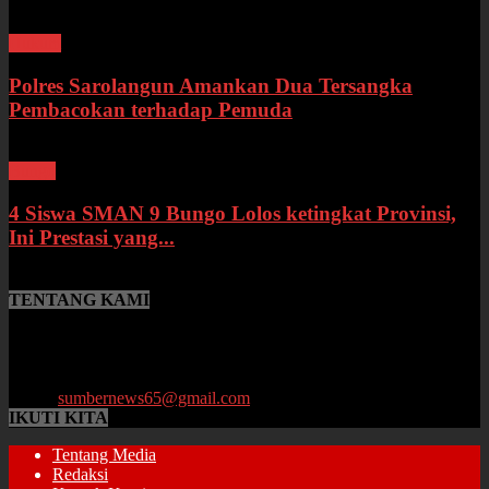
Hukum
Polres Sarolangun Amankan Dua Tersangka
Pembacokan terhadap Pemuda
Bungo
4 Siswa SMAN 9 Bungo Lolos ketingkat Provinsi,
Ini Prestasi yang...
TENTANG KAMI
SumberNews.id merupakan portal berita online lokal Provinsi Jambi
yang menyajikan berita terbaru, baik peristiwa maupun
perkembangan di bidang Hukum, Politik, Ekonomi, Pemerintahan
hingga Pendidikan.
Email:
sumbernews65@gmail.com
IKUTI KITA
Tentang Media
Redaksi