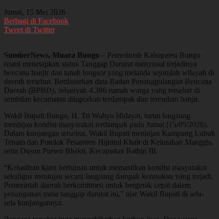
Jumat, 15 Mei 2026
Berbagi di Facebook
Tweet di Twitter
SumberNews, Muara Bungo
– Pemerintah Kabupaten Bungo
resmi menetapkan status Tanggap Darurat menyusul terjadinya
bencana banjir dan tanah longsor yang melanda sejumlah wilayah di
daerah tersebut. Berdasarkan data Badan Penanggulangan Bencana
Daerah (BPBD), sebanyak 4.386 rumah warga yang tersebar di
sembilan kecamatan dilaporkan terdampak dan terendam banjir.
Wakil Bupati Bungo, H. Tri Wahyu Hidayat, turun langsung
meninjau kondisi masyarakat terdampak pada Jumat (15/05/2026).
Dalam kunjungan tersebut, Wakil Bupati meninjau Kampung Lubuk
Tenam dan Pondok Pesantren Hijratul Khair di Kelurahan Manggis,
serta Dusun Purwo Bhakti, Kecamatan Bathin III.
“Kehadiran kami bertujuan untuk memastikan kondisi masyarakat
sekaligus meninjau secara langsung dampak kerusakan yang terjadi.
Pemerintah daerah berkomitmen untuk bergerak cepat dalam
penanganan masa tanggap darurat ini,” ujar Wakil Bupati di sela-
sela kunjungannya.