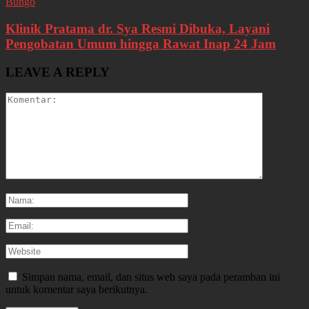
Bungo
Klinik Pratama dr. Sya Resmi Dibuka, Layani
Pengobatan Umum hingga Rawat Inap 24 Jam
LEAVE A REPLY
Simpan nama, email, dan situs web saya pada peramban ini
untuk komentar saya berikutnya.