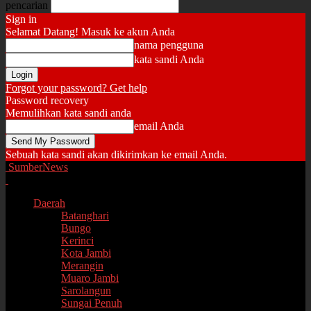
pencarian
Sign in
Selamat Datang! Masuk ke akun Anda
nama pengguna
kata sandi Anda
Forgot your password? Get help
Password recovery
Memulihkan kata sandi anda
email Anda
Sebuah kata sandi akan dikirimkan ke email Anda.
SumberNews
Daerah
Batanghari
Bungo
Kerinci
Kota Jambi
Merangin
Muaro Jambi
Sarolangun
Sungai Penuh