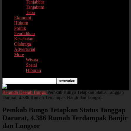
Tanjabbar
Tanjabtim
Tebo
Ekonomi
Hukum
Politik
Pendidikan
Kesehatan
Olahraga
Advertorial
More
Wisata
Sosial
Hiburan
Beranda
Daerah
Bungo
Pemkab Bungo Tetapkan Status Tanggap
Darurat, 4.386 Rumah Terdampak Banjir dan Longsor
Pemkab Bungo Tetapkan Status Tanggap
Darurat, 4.386 Rumah Terdampak Banjir
dan Longsor