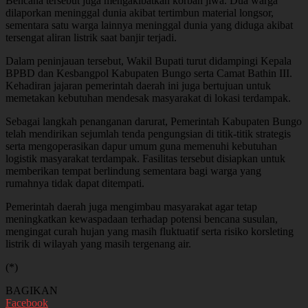
Bencana tersebut juga mengakibatkan korban jiwa. Dua warga
dilaporkan meninggal dunia akibat tertimbun material longsor,
sementara satu warga lainnya meninggal dunia yang diduga akibat
tersengat aliran listrik saat banjir terjadi.
Dalam peninjauan tersebut, Wakil Bupati turut didampingi Kepala
BPBD dan Kesbangpol Kabupaten Bungo serta Camat Bathin III.
Kehadiran jajaran pemerintah daerah ini juga bertujuan untuk
memetakan kebutuhan mendesak masyarakat di lokasi terdampak.
Sebagai langkah penanganan darurat, Pemerintah Kabupaten Bungo
telah mendirikan sejumlah tenda pengungsian di titik-titik strategis
serta mengoperasikan dapur umum guna memenuhi kebutuhan
logistik masyarakat terdampak. Fasilitas tersebut disiapkan untuk
memberikan tempat berlindung sementara bagi warga yang
rumahnya tidak dapat ditempati.
Pemerintah daerah juga mengimbau masyarakat agar tetap
meningkatkan kewaspadaan terhadap potensi bencana susulan,
mengingat curah hujan yang masih fluktuatif serta risiko korsleting
listrik di wilayah yang masih tergenang air.
(*)
BAGIKAN
Facebook