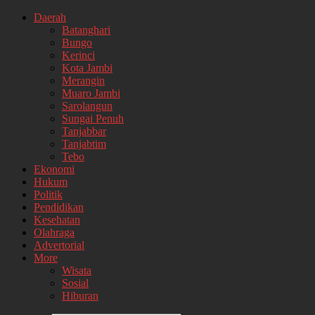
Daerah
Batanghari
Bungo
Kerinci
Kota Jambi
Merangin
Muaro Jambi
Sarolangun
Sungai Penuh
Tanjabbar
Tanjabtim
Tebo
Ekonomi
Hukum
Politik
Pendidikan
Kesehatan
Olahraga
Advertorial
More
Wisata
Sosial
Hiburan