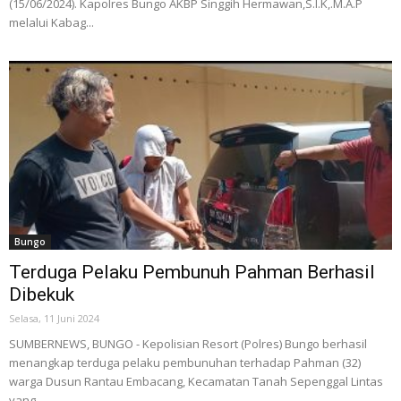
(15/06/2024). Kapolres Bungo AKBP Singgih Hermawan,S.I.K,.M.A.P
melalui Kabag...
Bungo
Terduga Pelaku Pembunuh Pahman Berhasil
Dibekuk
Selasa, 11 Juni 2024
SUMBERNEWS, BUNGO - Kepolisian Resort (Polres) Bungo berhasil
menangkap terduga pelaku pembunuhan terhadap Pahman (32)
warga Dusun Rantau Embacang, Kecamatan Tanah Sepenggal Lintas
yang...