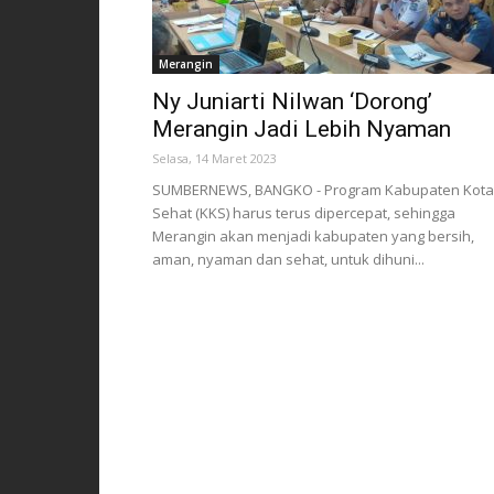
Merangin
Ny Juniarti Nilwan ‘Dorong’
Merangin Jadi Lebih Nyaman
Selasa, 14 Maret 2023
SUMBERNEWS, BANGKO - Program Kabupaten Kota
Sehat (KKS) harus terus dipercepat, sehingga
Merangin akan menjadi kabupaten yang bersih,
aman, nyaman dan sehat, untuk dihuni...