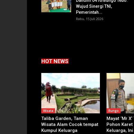
Dandim 0416/Bungo Tebo:
Wujud Sinergi TNI,
Pemerintah...
Rabu, 15 Juli 2026
HOT NEWS
Wisata
Bungo
Taliba Garden, Taman
Mayat ‘Mr X’
Wisata Alam Cocok tempat
Pohon Karet
Kumpul Keluarga
Keluarga, Ini