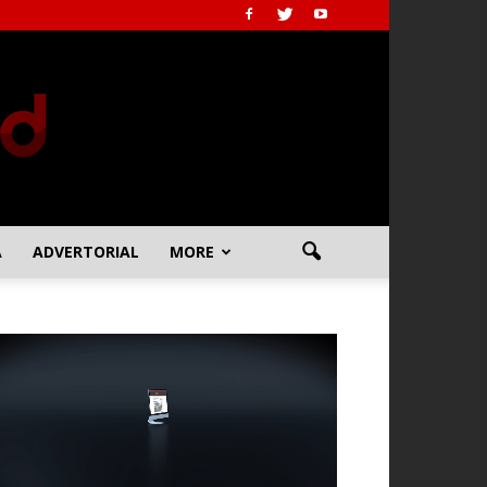
A
ADVERTORIAL
MORE
emutar
deo