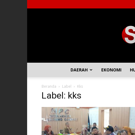
DAERAH
EKONOMI
H
Beranda
Label
Kks
Label: kks