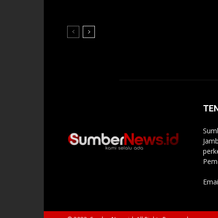
TE
Sumb
Jamb
perk
Peme
Emai