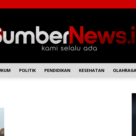
UKUM
POLITIK
PENDIDIKAN
KESEHATAN
OLAHRAG
SumberNews
P
Vi