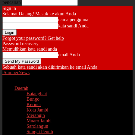
pencarian
Sign in
Selamat Datang! Masuk ke akun Anda
nama pengguna
kata sandi Anda
Forgot your password? Get help
Password recovery
Memulihkan kata sandi anda
email Anda
Sebuah kata sandi akan dikirimkan ke email Anda.
SumberNews
Daerah
Batanghari
Bungo
Kerinci
Kota Jambi
Merangin
Muaro Jambi
Sarolangun
Sungai Penuh