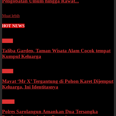
Pengobatan Umum hingga Rawat...
Senin, 13 Juli 2026
Muat lebih
HOT NEWS
Wisata
Taliba Garden, Taman Wisata Alam Cocok tempat
Kumpul Keluarga
Bungo
Mayat ‘Mr X’ Tergantung di Pohon Karet Dijemput
Keluarga, Ini Identitasnya
Hukum
Polres Sarolangun Amankan Dua Tersangka