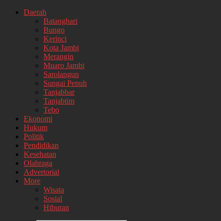
Daerah
Batanghari
Bungo
Kerinci
Kota Jambi
Merangin
Muaro Jambi
Sarolangun
Sungai Penuh
Tanjabbar
Tanjabtim
Tebo
Ekonomi
Hukum
Politik
Pendidikan
Kesehatan
Olahraga
Advertorial
More
Wisata
Sosial
Hiburan