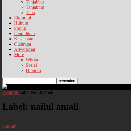
Tanjabbar
Tanjabtim
Tebo
Ekonomi
Hukum
Politik
Pendidikan
Kesehatan
Olahraga
Advertorial
More
Wisata
Sosial
Hiburan
Beranda
Label
Nailul amali
Label: nailul amali
Hukum