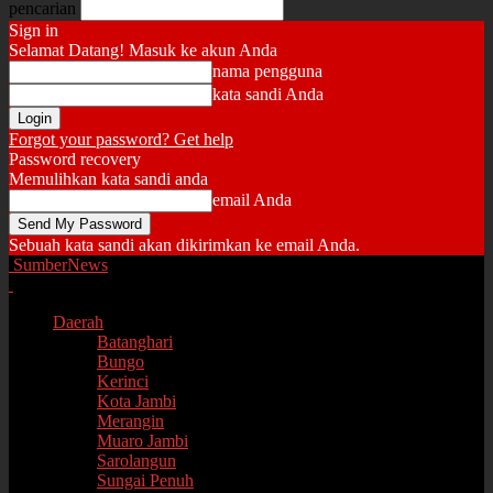
pencarian
Sign in
Selamat Datang! Masuk ke akun Anda
nama pengguna
kata sandi Anda
Forgot your password? Get help
Password recovery
Memulihkan kata sandi anda
email Anda
Sebuah kata sandi akan dikirimkan ke email Anda.
SumberNews
Daerah
Batanghari
Bungo
Kerinci
Kota Jambi
Merangin
Muaro Jambi
Sarolangun
Sungai Penuh