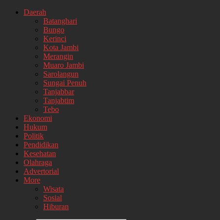
Daerah
Batanghari
Bungo
Kerinci
Kota Jambi
Merangin
Muaro Jambi
Sarolangun
Sungai Penuh
Tanjabbar
Tanjabtim
Tebo
Ekonomi
Hukum
Politik
Pendidikan
Kesehatan
Olahraga
Advertorial
More
Wisata
Sosial
Hiburan