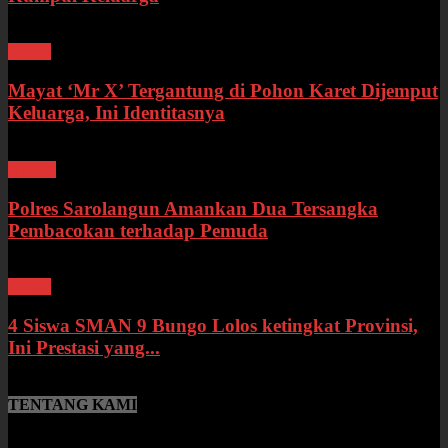
Bungo
Mayat ‘Mr X’ Tergantung di Pohon Karet Dijemput
Keluarga, Ini Identitasnya
Hukum
Polres Sarolangun Amankan Dua Tersangka
Pembacokan terhadap Pemuda
Bungo
4 Siswa SMAN 9 Bungo Lolos ketingkat Provinsi,
Ini Prestasi yang...
TENTANG KAMI
SumberNews.id merupakan portal berita online lokal Provinsi Jambi
yang menyajikan berita terbaru, baik peristiwa maupun