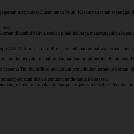
ggegerkan masyarakat Dusun tanah Priuk, Kecamatan tanah sepenggal l
badak,
s korban diketahui bahwa setelah pihak keluarga menerangankan kepada
 AKP M Nur saat dikonfirmasi membenarkan bahwa korban sudah dije
ya menderita penyakit menahun dan pamitan untuk berobat Kabupaten Bu
rsama Tim identifikasi melakukan penyelidikan terhadap korban, dan 
rhadap jenazah tidak ditemukan tanda-tanda kekerasan.
memang mereka merupakan keluarga dari jenazah tersebut, Peristiwa in