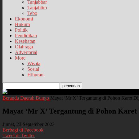
Tanjabbar
Tanjabtim
Tebo
Ekonomi
Hukum
Politik
Pendidikan
Kesehatan
Olahraga
Advertorial
More
Wisata
Sosial
Hiburan
Beranda
Daerah
Bungo
Mayat ‘Mr X’ Tergantung di Pohon Karet Dij
Mayat ‘Mr X’ Tergantung di Pohon Karet D
Jumat, 23 September 2022
Berbagi di Facebook
Tweet di Twitter