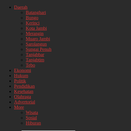
Daerah
Batanghari
Bungo
Kerinci
Kota Jambi
Merangin
Muaro Jambi
Sarolangun
Sungai Penuh
Tanjabbar
Tanjabtim
Tebo
Ekonomi
Hukum
Politik
Pendidikan
Kesehatan
Olahraga
Advertorial
More
Wisata
Sosial
Hiburan