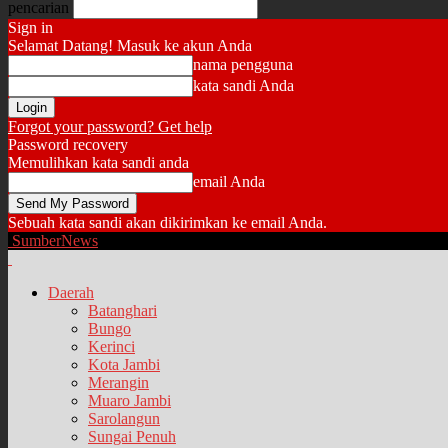
pencarian
Sign in
Selamat Datang! Masuk ke akun Anda
nama pengguna
kata sandi Anda
Forgot your password? Get help
Password recovery
Memulihkan kata sandi anda
email Anda
Sebuah kata sandi akan dikirimkan ke email Anda.
SumberNews
Daerah
Batanghari
Bungo
Kerinci
Kota Jambi
Merangin
Muaro Jambi
Sarolangun
Sungai Penuh