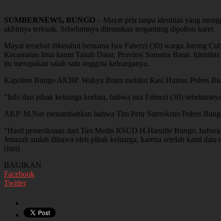
SUMBERNEWS, BUNGO
– Mayat pria tanpa identitas yang men
akhirnya terkuak. Sebelumnya ditemukan tergantung dipohon karet.
Mayat tersebut diketahui bernama Isra Faherzi (30) warga Jorong Cu
Kecamatan lima kaum Tanah Datar, Provinsi Sumatra Barat. Identita
itu merupakan salah satu anggota keluarganya.
Kapolres Bungo AKBP. Wahyu Bram melalui Kasi Humas Polres Bungo
“Info dari pihak keluarga korban, bahwa isra Fahrezi (30) sebelumn
AKP. M.Nur menambahkan bahwa Tim Petir Satreskrim Polres Bungo be
“Hasil pemeriksaan dari Tim Medis RSUD H.Hanafie Bungo, bahwa te
Jenazah sudah dibawa oleh pihak keluarga, karena setelah kami data 
(ism)
BAGIKAN
Facebook
Twitter