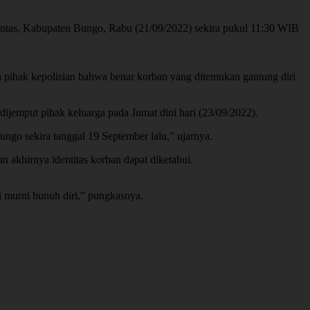
intas, Kabupaten Bungo, Rabu (21/09/2022) sekira pukul 11:30 WIB
 pihak kepolisian bahwa benar korban yang ditemukan gantung diri
mput pihak keluarga pada Jumat dini hari (23/09/2022).
ngo sekira tanggal 19 September lalu,” ujarnya.
akhirnya identitas korban dapat diketahui.
i murni bunuh diri,” pungkasnya.