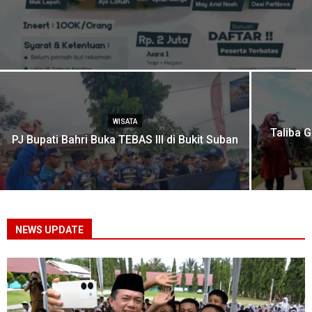
WISATA
Taliba 
PJ Bupati Bahri Buka TEBAS III di Bukit Suban
NEWS UPDATE