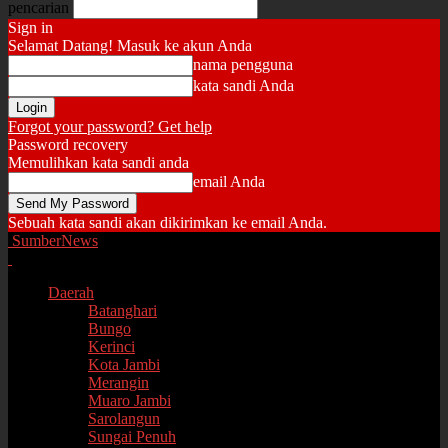
pencarian
Sign in
Selamat Datang! Masuk ke akun Anda
nama pengguna
kata sandi Anda
Forgot your password? Get help
Password recovery
Memulihkan kata sandi anda
email Anda
Sebuah kata sandi akan dikirimkan ke email Anda.
SumberNews
Daerah
Batanghari
Bungo
Kerinci
Kota Jambi
Merangin
Muaro Jambi
Sarolangun
Sungai Penuh