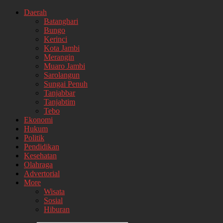
Daerah
Batanghari
Bungo
Kerinci
Kota Jambi
Merangin
Muaro Jambi
Sarolangun
Sungai Penuh
Tanjabbar
Tanjabtim
Tebo
Ekonomi
Hukum
Politik
Pendidikan
Kesehatan
Olahraga
Advertorial
More
Wisata
Sosial
Hiburan