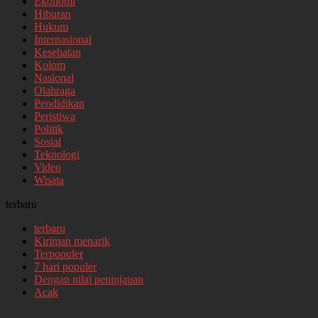
Ekonomi
Hiburan
Hukum
Internasional
Kesehatan
Kolom
Nasional
Olahraga
Pendidikan
Peristiwa
Politik
Sosial
Teknologi
Video
Wisata
terbaru
terbaru
Kiriman menarik
Terpopuler
7 hari populer
Dengan nilai peninjauan
Acak