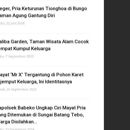
eger, Pria Keturunan Tionghoa di Bungo
aman Agung Gantung Diri
btu, 22 Juni 2024
aliba Garden, Taman Wisata Alam Cocok
empat Kumpul Keluarga
bu, 7 September 2022
ayat ‘Mr X’ Tergantung di Pohon Karet
ijemput Keluarga, Ini Identitasnya
mat, 23 September 2022
apolsek Babeko Ungkap Ciri Mayat Pria
ang Ditemukan di Sungai Batang Tebo,
arga Disilahkan...
bu, 25 Desember 2024