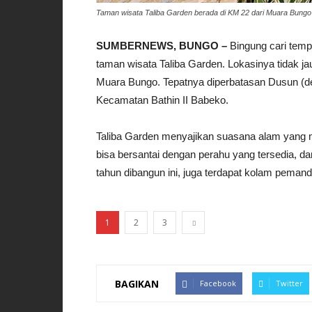
Taman wisata Taliba Garden berada di KM 22 dari Muara Bungo
SUMBERNEWS, BUNGO –
Bingung cari temp
taman wisata Taliba Garden. Lokasinya tidak ja
Muara Bungo. Tepatnya diperbatasan Dusun (
Kecamatan Bathin II Babeko.
Taliba Garden menyajikan suasana alam yang m
bisa bersantai dengan perahu yang tersedia, da
tahun dibangun ini, juga terdapat kolam pemand
1
2
3
BAGIKAN
Facebook
Twitter