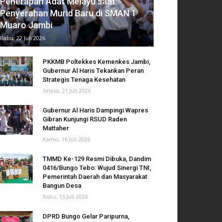
Penerapan Adat Melayu saat
Penyerahan Murid Baru di SMAN 1
Muaro Jambi
Rabu, 22 Juli 2026
PKKMB Poltekkes Kemenkes Jambi,
Gubernur Al Haris Tekankan Peran
Strategis Tenaga Kesehatan
Selasa, 21 Juli 2026
Gubernur Al Haris Dampingi Wapres
Gibran Kunjungi RSUD Raden
Mattaher
Kamis, 16 Juli 2026
TMMD Ke-129 Resmi Dibuka, Dandim
0416/Bungo Tebo: Wujud Sinergi TNI,
Pemerintah Daerah dan Masyarakat
Bangun Desa
Rabu, 15 Juli 2026
DPRD Bungo Gelar Paripurna,