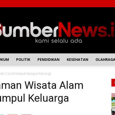
UKUM
POLITIK
PENDIDIKAN
KESEHATAN
OLAHRAG
SumberNews
Alam Cocok tempat Kumpul Keluarga
Taman Wisata Alam
umpul Keluarga