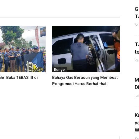
G
T
Sa
T
t
Ra
Bungo
hri Buka TEBAS III di
Bahaya Gas Beracun yang Membuat
M
Pengemudi Harus Berhati-hati
D
Ju
K
y
W
Ra