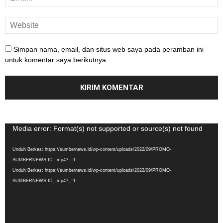
Simpan nama, email, dan situs web saya pada peramban ini
untuk komentar saya berikutnya.
Pemutar
Media error: Format(s) not supported or source(s) not found
Video
Unduh Berkas: https://sumbernews.id/wp-content/uploads/2022/09/PROMO-
SUMBERNEWS.ID_.mp4?_=1
Unduh Berkas: https://sumbernews.id/wp-content/uploads/2022/09/PROMO-
SUMBERNEWS.ID_.mp4?_=1