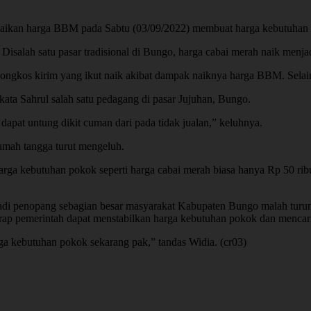
ikan harga BBM pada Sabtu (03/09/2022) membuat harga kebutuhan 
. Disalah satu pasar tradisional di Bungo, harga cabai merah naik menj
ongkos kirim yang ikut naik akibat dampak naiknya harga BBM. Selain 
ata Sahrul salah satu pedagang di pasar Jujuhan, Bungo.
 dapat untung dikit cuman dari pada tidak jualan,” keluhnya.
umah tangga turut mengeluh.
harga kebutuhan pokok seperti harga cabai merah biasa hanya Rp 50 ri
adi penopang sebagian besar masyarakat Kabupaten Bungo malah turun.
rharap pemerintah dapat menstabilkan harga kebutuhan pokok dan menca
ga kebutuhan pokok sekarang pak,” tandas Widia. (cr03)