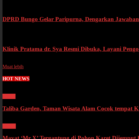
Rabu, 15 Juli 2026
DPRD Bungo Gelar Paripurna, Dengarkan Jawaban 
Selasa, 14 Juli 2026
Klinik Pratama dr. Sya Resmi Dibuka, Layani Peng
Senin, 13 Juli 2026
Muat lebih
HOT NEWS
Wisata
Taliba Garden, Taman Wisata Alam Cocok tempat 
Bungo
Mayat ‘Mr X’ Tergantung di Pohon Karet Dijemput K