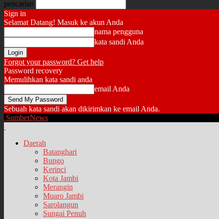
pencarian
Sign in
Selamat Datang! Masuk ke akun Anda
nama pengguna
kata sandi Anda
Forgot your password? Get help
Password recovery
Memulihkan kata sandi anda
email Anda
Sebuah kata sandi akan dikirimkan ke email Anda.
SumberNews
Daerah
Batanghari
Bungo
Kerinci
Kota Jambi
Merangin
Muaro Jambi
Sarolangun
Sungai Penuh