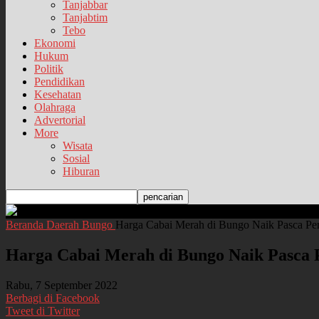
Tanjabbar
Tanjabtim
Tebo
Ekonomi
Hukum
Politik
Pendidikan
Kesehatan
Olahraga
Advertorial
More
Wisata
Sosial
Hiburan
Beranda
Daerah
Bungo
Harga Cabai Merah di Bungo Naik Pasca 
Harga Cabai Merah di Bungo Naik Pasc
Rabu, 7 September 2022
Berbagi di Facebook
Tweet di Twitter