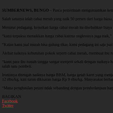
SUMBERNEWS, BUNGO
– Pasca pemerintah mengumumkan kena
Salah satunya ialah cabai merah yang naik 50 persen dari harga biasa
Menurut pedagang, kenaikan harga cabai merah itu disebabkan biaya 
“kami terpaksa menaikkan harga cabai karena ongkosnya juga naik,” k
“Kalau kami jual murah bisa gulung tikar, kami pedagang ini saja jual
Akibat naiknya kebutuhan pokok seperti cabai merah, membuat ibu r
“kami para ibu rumah tangga sangat menjerit sekali dengan naiknya 
salah satu pembeli.
Ironisnya ditengah naiknya harga BBM, harga getah karet yang menj
12 ribu/kg, kini turun dikisaran harga Rp 9 ribu/kg. Masyarakat be
“Mana penghasilan petani tidak sebanding dengan pemberlanjaan har
BAGIKAN
Facebook
Twitter