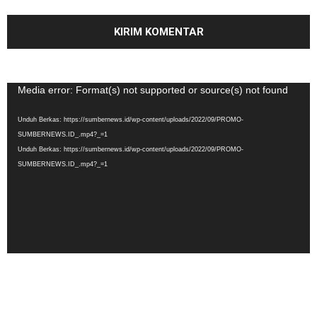
Pemutar
Media error: Format(s) not supported or source(s) not found
Video
Unduh Berkas: https://sumbernews.id/wp-content/uploads/2022/09/PROMO-
SUMBERNEWS.ID_.mp4?_=1
Unduh Berkas: https://sumbernews.id/wp-content/uploads/2022/09/PROMO-
SUMBERNEWS.ID_.mp4?_=1