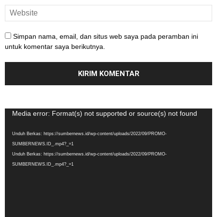
Simpan nama, email, dan situs web saya pada peramban ini
untuk komentar saya berikutnya.
Pemutar
Media error: Format(s) not supported or source(s) not found
Video
Unduh Berkas: https://sumbernews.id/wp-content/uploads/2022/09/PROMO-
SUMBERNEWS.ID_.mp4?_=1
Unduh Berkas: https://sumbernews.id/wp-content/uploads/2022/09/PROMO-
SUMBERNEWS.ID_.mp4?_=1