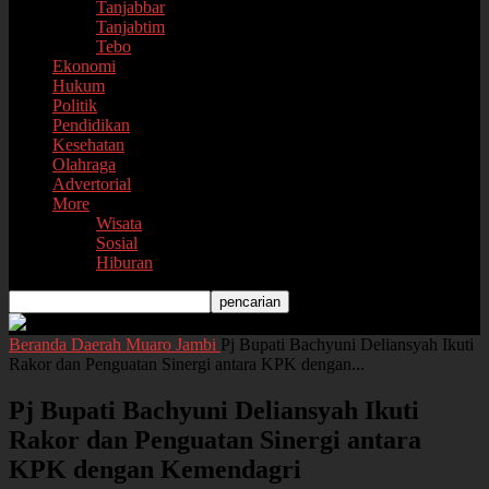
Tanjabbar
Tanjabtim
Tebo
Ekonomi
Hukum
Politik
Pendidikan
Kesehatan
Olahraga
Advertorial
More
Wisata
Sosial
Hiburan
Beranda
Daerah
Muaro Jambi
Pj Bupati Bachyuni Deliansyah Ikuti
Rakor dan Penguatan Sinergi antara KPK dengan...
Pj Bupati Bachyuni Deliansyah Ikuti
Rakor dan Penguatan Sinergi antara
KPK dengan Kemendagri