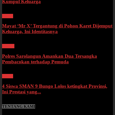
Kumpul Keluarga
Bungo
Mayat ‘Mr X’ Tergantung di Pohon Karet Dijemput
Keluarga, Ini Identitasnya
Hukum
Polres Sarolangun Amankan Dua Tersangka
Pembacokan terhadap Pemuda
Bungo
4 Siswa SMAN 9 Bungo Lolos ketingkat Provinsi,
Ini Prestasi yang...
TENTANG KAMI
SumberNews.id merupakan portal berita online lokal Provinsi Jambi