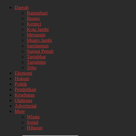
Daerah
Batanghari
Bungo
Kerinci
Kota Jambi
Merangin
Muaro Jambi
Sarolangun
Sungai Penuh
Tanjabbar
Tanjabtim
Tebo
Ekonomi
Hukum
Politik
Pendidikan
Kesehatan
Olahraga
Advertorial
More
Wisata
Sosial
Hiburan