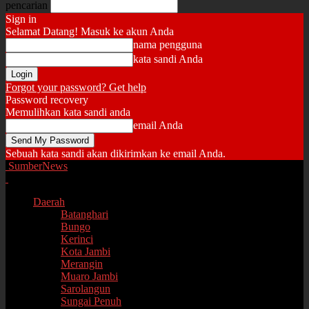
pencarian
Sign in
Selamat Datang! Masuk ke akun Anda
nama pengguna
kata sandi Anda
Forgot your password? Get help
Password recovery
Memulihkan kata sandi anda
email Anda
Sebuah kata sandi akan dikirimkan ke email Anda.
SumberNews
Daerah
Batanghari
Bungo
Kerinci
Kota Jambi
Merangin
Muaro Jambi
Sarolangun
Sungai Penuh