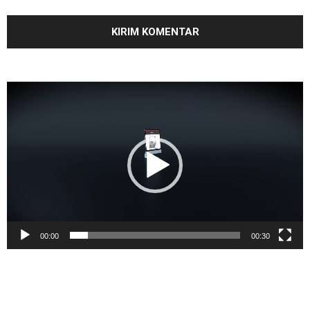
Pemutar
Video
00:00
00:30