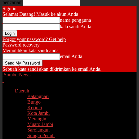
pencarian
Sign in
Selamat Datang! Masuk ke akun Anda
nama pengguna
kata sandi Anda
Forgot your password? Get help
Password recovery
Memulihkan kata sandi anda
email Anda
Sebuah kata sandi akan dikirimkan ke email Anda.
SumberNews
Daerah
Batanghari
Bungo
Kerinci
Kota Jambi
Merangin
Muaro Jambi
Sarolangun
Sungai Penuh