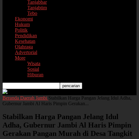
Tanjabbar
Tanjabtim
Tebo
Ekonomi
Hukum
Politik
Pendidikan
Kesehatan
Olahraga
Advertorial
More
Wisata
Sosial
Hiburan
Beranda
Daerah
Jambi
Stabilkan Harga Pangan Jelang Idul Adha,
Gubernur Jambi Al Haris Pimpin Gerakan...
Stabilkan Harga Pangan Jelang Idul
Adha, Gubernur Jambi Al Haris Pimpin
Gerakan Pangan Murah di Desa Tangkit