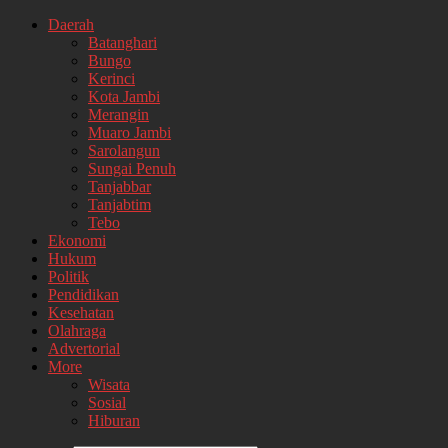
Daerah
Batanghari
Bungo
Kerinci
Kota Jambi
Merangin
Muaro Jambi
Sarolangun
Sungai Penuh
Tanjabbar
Tanjabtim
Tebo
Ekonomi
Hukum
Politik
Pendidikan
Kesehatan
Olahraga
Advertorial
More
Wisata
Sosial
Hiburan