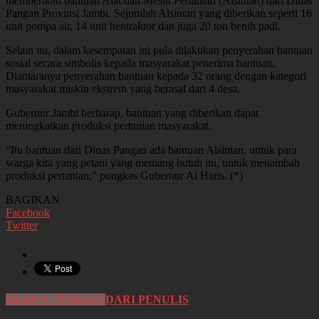
memberikan bantuan Alat dan Mesin Pertanian (Alsintan) dari Dinas
Pangan Provinsi Jambi. Sejumlah Alsintan yang diberikan seperti 16
unit pompa air, 14 unit hentraktor dan juga 20 ton benih padi.
Selain itu, dalam kesempatan ini pula dilakukan penyerahan bantuan
sosial secara simbolis kepada masyarakat penerima bantuan.
Diantaranya penyerahan bantuan kepada 32 orang dengan kategori
masyarakat miskin ekstrem yang berasal dari 4 desa.
Gubernur Jambi berharap, bantuan yang diberikan dapat
meningkatkan produksi pertanian masyarakat.
“Itu bantuan dari Dinas Pangan ada bantuan Alsintan, untuk para
warga kita yang petani yang memang butuh itu, untuk menambah
produksi pertanian,” pungkas Gubernur Al Haris. (*)
BAGIKAN
Facebook
Twitter
BERITA TERKAIT
DARI PENULIS