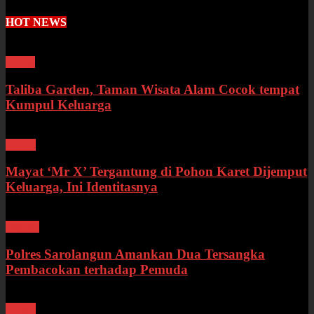
HOT NEWS
Wisata
Taliba Garden, Taman Wisata Alam Cocok tempat
Kumpul Keluarga
Bungo
Mayat ‘Mr X’ Tergantung di Pohon Karet Dijemput
Keluarga, Ini Identitasnya
Hukum
Polres Sarolangun Amankan Dua Tersangka
Pembacokan terhadap Pemuda
Bungo