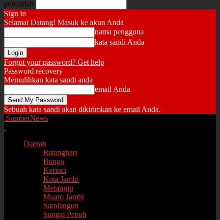
pencarian
Sign in
Selamat Datang! Masuk ke akun Anda
nama pengguna
kata sandi Anda
Forgot your password? Get help
Password recovery
Memulihkan kata sandi anda
email Anda
Sebuah kata sandi akan dikirimkan ke email Anda.
SumberNews
Daerah
Batanghari
Bungo
Kerinci
Kota Jambi
Merangin
Muaro Jambi
Sarolangun
Sungai Penuh