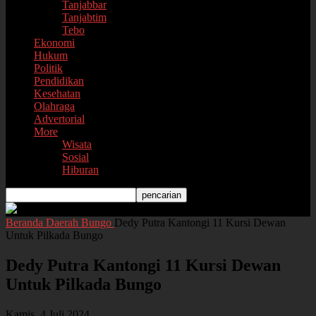
Tanjabbar
Tanjabtim
Tebo
Ekonomi
Hukum
Politik
Pendidikan
Kesehatan
Olahraga
Advertorial
More
Wisata
Sosial
Hiburan
Beranda
Daerah
Bungo
Dedy Putra Kantongi 11 Kursi Dewan
Untuk Pilkada Bungo
Dedy Putra Kantongi 11 Kursi Dewan
Untuk Pilkada Bungo
Kamis, 4 Juli 2024