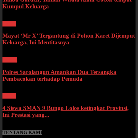
Kumpul Keluarga
Bungo
Mayat ‘Mr X’ Tergantung di Pohon Karet Dijemput
Keluarga, Ini Identitasnya
Hukum
Polres Sarolangun Amankan Dua Tersangka
Pembacokan terhadap Pemuda
Bungo
4 Siswa SMAN 9 Bungo Lolos ketingkat Provinsi,
Ini Prestasi yang...
TENTANG KAMI
SumberNews.id merupakan portal berita online lokal Provinsi Jambi