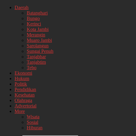
Daerah
Batanghari
Bungo
Kerinci
Kota Jambi
Merangin
Muaro Jambi
Sarolangun
Sungai Penuh
Tanjabbar
Tanjabtim
Tebo
Ekonomi
Hukum
Politik
Pendidikan
Kesehatan
Olahraga
Advertorial
More
Wisata
Sosial
Hiburan