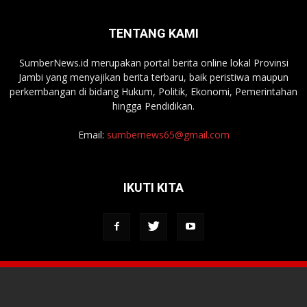
TENTANG KAMI
SumberNews.id merupakan portal berita online lokal Provinsi
Jambi yang menyajikan berita terbaru, baik peristiwa maupun
perkembangan di bidang Hukum, Politik, Ekonomi, Pemerintahan
hingga Pendidikan.
Email:
sumbernews65@gmail.com
IKUTI KITA
Tentang Media
Redaksi
Kontak Kami
Pedoman Media Siber
© 2022. SumberNews.id. All Rights Reserved.