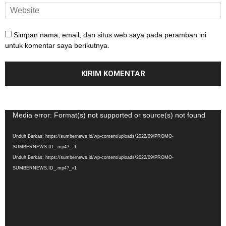
Simpan nama, email, dan situs web saya pada peramban ini
untuk komentar saya berikutnya.
Pemutar
Media error: Format(s) not supported or source(s) not found
Video
Unduh Berkas: https://sumbernews.id/wp-content/uploads/2022/09/PROMO-
SUMBERNEWS.ID_.mp4?_=1
Unduh Berkas: https://sumbernews.id/wp-content/uploads/2022/09/PROMO-
SUMBERNEWS.ID_.mp4?_=1