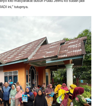
nyo kito masyarakat dusun Pulau Jelmu ko sudah jadi
DI ini,” tutupnya.