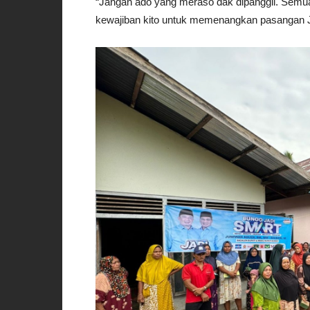
“Jangan ado yang meraso dak dipanggil. Semua
kewajiban kito untuk memenangkan pasangan JA