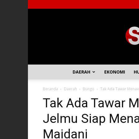
DAERAH
EKONOMI
H
Beranda
Daerah
Bungo
Tak Ada Tawar Menawa
Tak Ada Tawar M
Jelmu Siap Men
Maidani