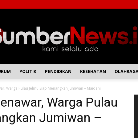
UKUM
POLITIK
PENDIDIKAN
KESEHATAN
OLAHRAG
SumberNews
r, Warga Pulau Jelmu Siap Menangkan Jumiwan – Maidani
P
enawar, Warga Pulau
Vi
angkan Jumiwan –