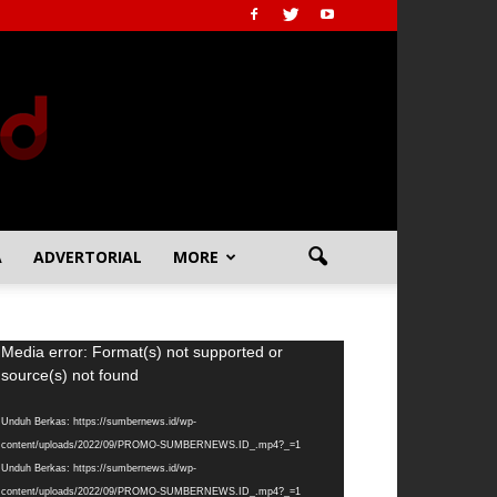
A
ADVERTORIAL
MORE
emutar
Media error: Format(s) not supported or
deo
source(s) not found
Unduh Berkas: https://sumbernews.id/wp-
content/uploads/2022/09/PROMO-SUMBERNEWS.ID_.mp4?_=1
Unduh Berkas: https://sumbernews.id/wp-
content/uploads/2022/09/PROMO-SUMBERNEWS.ID_.mp4?_=1