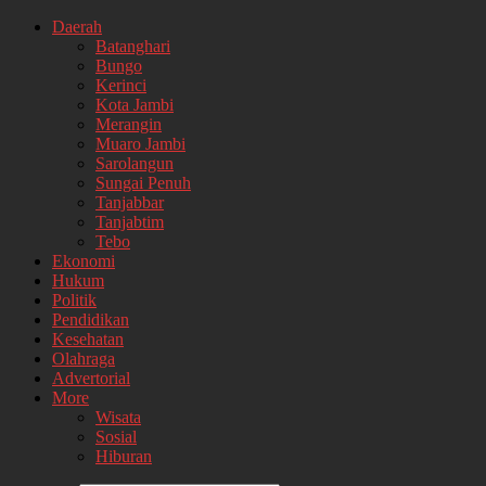
Daerah
Batanghari
Bungo
Kerinci
Kota Jambi
Merangin
Muaro Jambi
Sarolangun
Sungai Penuh
Tanjabbar
Tanjabtim
Tebo
Ekonomi
Hukum
Politik
Pendidikan
Kesehatan
Olahraga
Advertorial
More
Wisata
Sosial
Hiburan