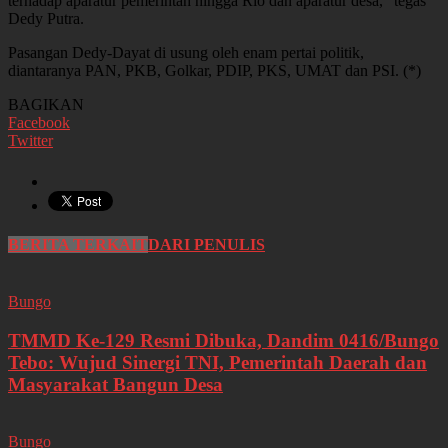
terhadap aparatur pemerintah hingga Rio dan aparatur desa,” tegas
Dedy Putra.
Pasangan Dedy-Dayat di usung oleh enam pertai politik,
diantaranya PAN, PKB, Golkar, PDIP, PKS, UMAT dan PSI. (*)
BAGIKAN
Facebook
Twitter
BERITA TERKAIT
DARI PENULIS
Bungo
TMMD Ke-129 Resmi Dibuka, Dandim 0416/Bungo
Tebo: Wujud Sinergi TNI, Pemerintah Daerah dan
Masyarakat Bangun Desa
Bungo