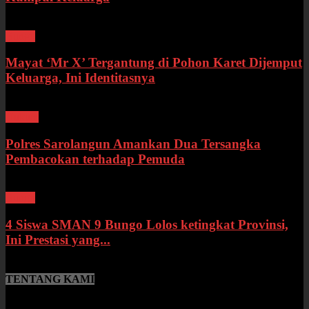
Bungo
Mayat ‘Mr X’ Tergantung di Pohon Karet Dijemput
Keluarga, Ini Identitasnya
Hukum
Polres Sarolangun Amankan Dua Tersangka
Pembacokan terhadap Pemuda
Bungo
4 Siswa SMAN 9 Bungo Lolos ketingkat Provinsi,
Ini Prestasi yang...
TENTANG KAMI
SumberNews.id merupakan portal berita online lokal Provinsi Jambi
yang menyajikan berita terbaru, baik peristiwa maupun