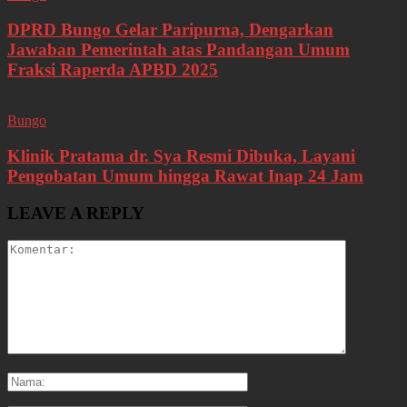
DPRD Bungo Gelar Paripurna, Dengarkan
Jawaban Pemerintah atas Pandangan Umum
Fraksi Raperda APBD 2025
Bungo
Klinik Pratama dr. Sya Resmi Dibuka, Layani
Pengobatan Umum hingga Rawat Inap 24 Jam
LEAVE A REPLY