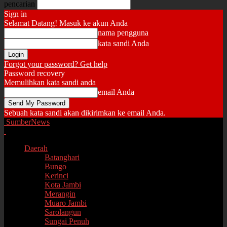
pencarian
Sign in
Selamat Datang! Masuk ke akun Anda
nama pengguna
kata sandi Anda
Forgot your password? Get help
Password recovery
Memulihkan kata sandi anda
email Anda
Sebuah kata sandi akan dikirimkan ke email Anda.
SumberNews
Daerah
Batanghari
Bungo
Kerinci
Kota Jambi
Merangin
Muaro Jambi
Sarolangun
Sungai Penuh