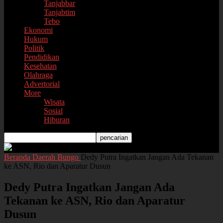
Tanjabbar
Tanjabtim
Tebo
Ekonomi
Hukum
Politik
Pendidikan
Kesehatan
Olahraga
Advertorial
More
Wisata
Sosial
Hiburan
Beranda
Daerah
Bungo
Dedy Putra Ingatkan Jangan Ada Tekanan
ke ASN, Rio dan Aparatur Dusun
Dedy Putra Ingatkan Jangan Ada
Tekanan ke ASN, Rio dan Aparatur
Dusun