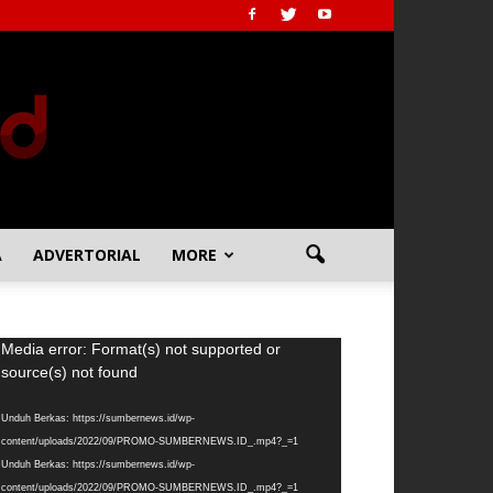
A
ADVERTORIAL
MORE
emutar
Media error: Format(s) not supported or
deo
source(s) not found
Unduh Berkas: https://sumbernews.id/wp-
content/uploads/2022/09/PROMO-SUMBERNEWS.ID_.mp4?_=1
Unduh Berkas: https://sumbernews.id/wp-
content/uploads/2022/09/PROMO-SUMBERNEWS.ID_.mp4?_=1