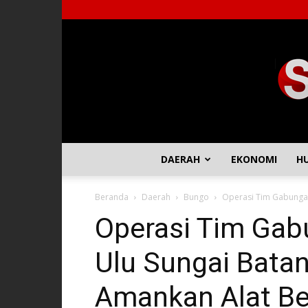
DAERAH
EKONOMI
H
Beranda
Daerah
Bungo
Operasi Tim Gabungan 
Operasi Tim Gabu
Ulu Sungai Bata
Amankan Alat Be