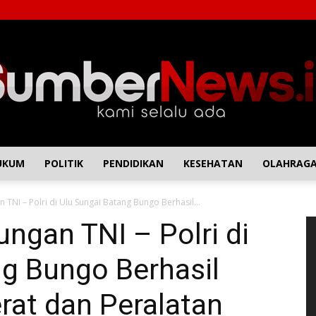
UKUM
POLITIK
PENDIDIKAN
KESEHATAN
OLAHRAG
SumberNews
TNI – Polri di Ulu Sungai Batang Bungo Berhasil...
P
ngan TNI – Polri di
Vi
ng Bungo Berhasil
rat dan Peralatan