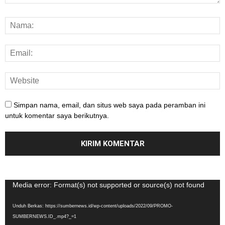
Simpan nama, email, dan situs web saya pada peramban ini
untuk komentar saya berikutnya.
Pemutar
Media error: Format(s) not supported or source(s) not found
Video
Unduh Berkas: https://sumbernews.id/wp-content/uploads/2022/09/PROMO-
SUMBERNEWS.ID_.mp4?_=1