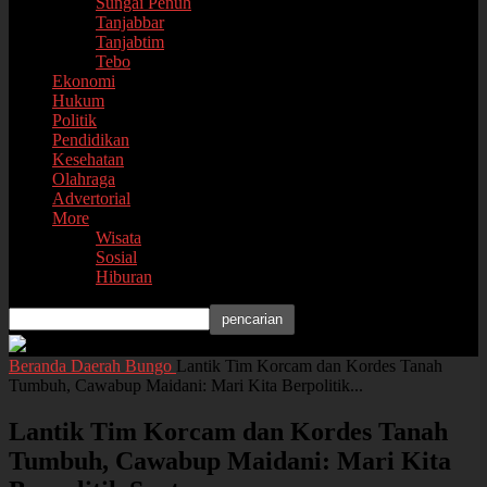
Sungai Penuh
Tanjabbar
Tanjabtim
Tebo
Ekonomi
Hukum
Politik
Pendidikan
Kesehatan
Olahraga
Advertorial
More
Wisata
Sosial
Hiburan
Beranda
Daerah
Bungo
Lantik Tim Korcam dan Kordes Tanah
Tumbuh, Cawabup Maidani: Mari Kita Berpolitik...
Lantik Tim Korcam dan Kordes Tanah
Tumbuh, Cawabup Maidani: Mari Kita