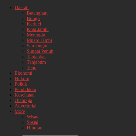
Daerah
Batanghari
Bungo
Kerinci
Kota Jambi
Merangin
Muaro Jambi
Sarolangun
Sungai Penuh
Tanjabbar
Tanjabtim
Tebo
Ekonomi
Hukum
Politik
Pendidikan
Kesehatan
Olahraga
Advertorial
More
Wisata
Sosial
Hiburan