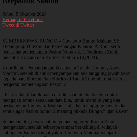
Berpolitik Santun
Sabtu, 5 Oktober 2024
Berbagi di Facebook
Tweet di Twitter
SUMBERNEWS, BUNGO – Cawabup Bungo Maidani,SE.
Didampingi Direktur Tin Pemenangan Khairun A Roni, serta
penasehat pemenangan Paslon Nomor 2, H Sudirman Zaini,
melantik Korcam dan Kordes, Sabtu (5/10)2024).
Koordinator Pemandangan kecamatan Tanah Tumbuh, Azwar
Mar’ruf, setelah dilantik menyampaikan ada tanggung jawab besar
kepada para Korcam dan Kordes di Tanah Tumbuh, untuk terus
bergerak memenangkan Paslon 2.
“Kito sudah dilantik maka dari itu saat ini kita bekerja untuk
mengajak semua sanak saudara kita, untuk memilih yang kita
perjuangkan Jumiwan- Maidani. Ini adalah tanggung jawab kita
semua agar Paslon nomor 2 menang pilkada Bungo,” ujar Azwar.
Sementara itu, penasehat tim pemenangan Sudirman Zaini
mengatakan, setelah beberapa tempat berkeliling di wilayah
kabupaten Bungo sangat yakin, Jumiwan-Maidnai menjadi