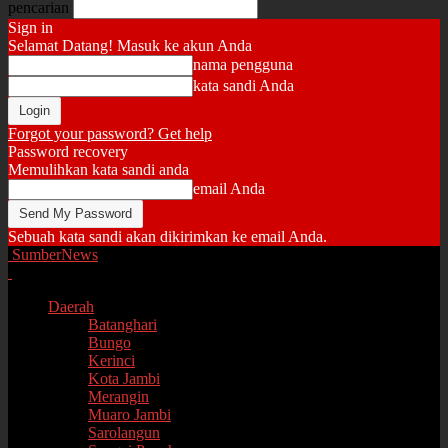
pencarian
Sign in
Selamat Datang! Masuk ke akun Anda
nama pengguna
kata sandi Anda
Forgot your password? Get help
Password recovery
Memulihkan kata sandi anda
email Anda
Sebuah kata sandi akan dikirimkan ke email Anda.
SumberNews
Daerah
Batanghari
Bungo
Kerinci
Kota Jambi
Merangin
Muaro Jambi
Sarolangun