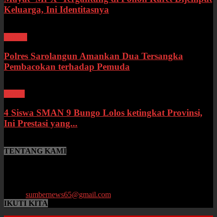
Keluarga, Ini Identitasnya
Hukum
Polres Sarolangun Amankan Dua Tersangka
Pembacokan terhadap Pemuda
Bungo
4 Siswa SMAN 9 Bungo Lolos ketingkat Provinsi,
Ini Prestasi yang...
TENTANG KAMI
SumberNews.id merupakan portal berita online lokal Provinsi Jambi
yang menyajikan berita terbaru, baik peristiwa maupun
perkembangan di bidang Hukum, Politik, Ekonomi, Pemerintahan
hingga Pendidikan.
Email:
sumbernews65@gmail.com
IKUTI KITA