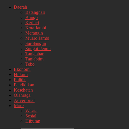
Daerah
Batanghari
Bungo
Kerinci
Kota Jambi
Merangin
Muaro Jambi
Sarolangun
Sungai Penuh
Tanjabbar
Tanjabtim
Tebo
Ekonomi
Hukum
Politik
Pendidikan
Kesehatan
Olahraga
Advertorial
More
Wisata
Sosial
Hiburan