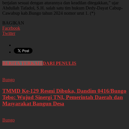
berjalan sesuai dengan aturannya dan keadilan ditegakkan,” ujar
Abdullah Tafadol, S.H. salah satu tim hukum Dedy-Dayat Cabup-
Cawabup kab.Bungo tahun 2024 nomor urut 1. (*)
BAGIKAN
Facebook
Twitter
BERITA TERKAIT
DARI PENULIS
Bungo
TMMD Ke-129 Resmi Dibuka, Dandim 0416/Bungo
Tebo: Wujud Sinergi TNI, Pemerintah Daerah dan
Masyarakat Bangun Desa
Bungo