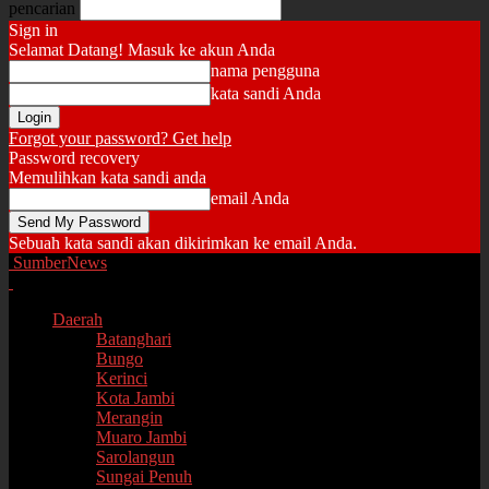
pencarian
Sign in
Selamat Datang! Masuk ke akun Anda
nama pengguna
kata sandi Anda
Forgot your password? Get help
Password recovery
Memulihkan kata sandi anda
email Anda
Sebuah kata sandi akan dikirimkan ke email Anda.
SumberNews
Daerah
Batanghari
Bungo
Kerinci
Kota Jambi
Merangin
Muaro Jambi
Sarolangun
Sungai Penuh