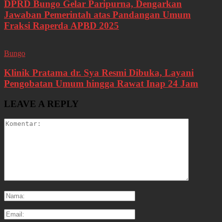
DPRD Bungo Gelar Paripurna, Dengarkan
Jawaban Pemerintah atas Pandangan Umum
Fraksi Raperda APBD 2025
Bungo
Klinik Pratama dr. Sya Resmi Dibuka, Layani
Pengobatan Umum hingga Rawat Inap 24 Jam
LEAVE A REPLY