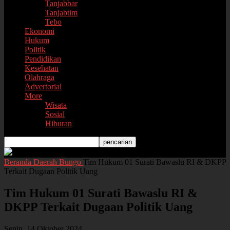
Tanjabbar
Tanjabtim
Tebo
Ekonomi
Hukum
Politik
Pendidikan
Kesehatan
Olahraga
Advertorial
More
Wisata
Sosial
Hiburan
Beranda
Daerah
Bungo
Tim Hukum 01 Surati Bawaslu RI & DKPP
Terkait Dugaan Politik Uang
Tim Hukum 01 Surati Bawaslu RI &
DKPP Terkait Dugaan Politik Uang
Senin, 14 Oktober 2024