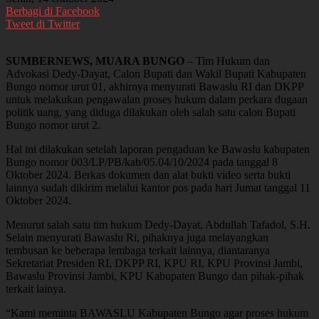
Berbagi di Facebook
Tweet di Twitter
SUMBERNEWS, MUARA BUNGO
– Tim Hukum dan
Advokasi Dedy-Dayat, Calon Bupati dan Wakil Bupati Kabupaten
Bungo nomor urut 01, akhirnya menyurati Bawaslu RI dan DKPP
untuk melakukan pengawalan proses hukum dalam perkara dugaan
politik uang, yang diduga dilakukan oleh salah satu calon Bupati
Bungo nomor urut 2.
Hal ini dilakukan setelah laporan pengaduan ke Bawaslu kabupaten
Bungo nomor 003/LP/PB/kab/05.04/10/2024 pada tanggal 8
Oktober 2024. Berkas dokumen dan alat bukti video serta bukti
lainnya sudah dikirim melalui kantor pos pada hari Jumat tanggal 11
Oktober 2024.
Menurut salah satu tim hukum Dedy-Dayat, Abdullah Tafadol, S.H.
Selain menyurati Bawaslu Ri, pihaknya juga melayangkan
tembusan ke beberapa lembaga terkait lainnya, diantaranya
Sekretariat Presiden RI, DKPP RI, KPU RI, KPU Provinsi Jambi,
Bawaslu Provinsi Jambi, KPU Kabupaten Bungo dan pihak-pihak
terkait lainya.
“Kami meminta BAWASLU Kabupaten Bungo agar proses hukum