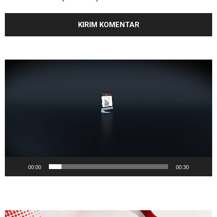
Pemutar
Video
00:00
00:30