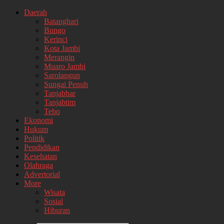
Daerah
Batanghari
Bungo
Kerinci
Kota Jambi
Merangin
Muaro Jambi
Sarolangun
Sungai Penuh
Tanjabbar
Tanjabtim
Tebo
Ekonomi
Hukum
Politik
Pendidikan
Kesehatan
Olahraga
Advertorial
More
Wisata
Sosial
Hiburan