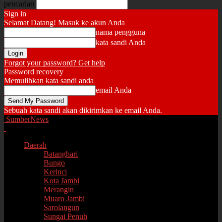
pencarian
Sign in
Selamat Datang! Masuk ke akun Anda
nama pengguna
kata sandi Anda
Forgot your password? Get help
Password recovery
Memulihkan kata sandi anda
email Anda
Sebuah kata sandi akan dikirimkan ke email Anda.
SumberNews
Daerah
Batanghari
Bungo
Kerinci
Kota Jambi
Merangin
Muaro Jambi
Sarolangun
Sungai Penuh