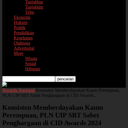
Tanjabbar
Tanjabtim
Tebo
Ekonomi
Hukum
Politik
Pendidikan
Kesehatan
Olahraga
Advertorial
More
Wisata
Sosial
Hiburan
Beranda
Nasional
Konsisten Memberdayakan Kaum Perempuan,
PLN UIP SBT Sabet Penghargaan di CID Awards...
Konsisten Memberdayakan Kaum
Perempuan, PLN UIP SBT Sabet
Penghargaan di CID Awards 2024