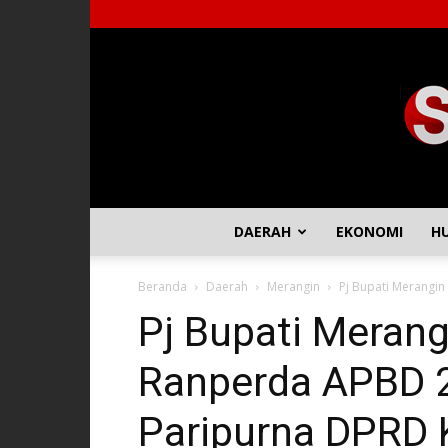
DAERAH
EKONOMI
H
Beranda
Daerah
Merangin
Pj Bupati Merangi
Pj Bupati Meran
Ranperda APBD 
Paripurna DPRD 