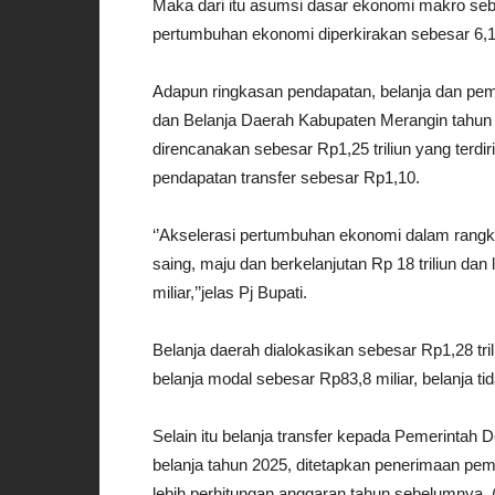
Maka dari itu asumsi dasar ekonomi makro s
pertumbuhan ekonomi diperkirakan sebesar 6,15-
Adapun ringkasan pendapatan, belanja dan p
dan Belanja Daerah Kabupaten Merangin tahun 
direncanakan sebesar Rp1,25 triliun yang terdir
pendapatan transfer sebesar Rp1,10.
‘’Akselerasi pertumbuhan ekonomi dalam ran
saing, maju dan berkelanjutan Rp 18 triliun dan
miliar,’’jelas Pj Bupati.
Belanja daerah dialokasikan sebesar Rp1,28 trili
belanja modal sebesar Rp83,8 miliar, belanja ti
Selain itu belanja transfer kepada Pemerintah 
belanja tahun 2025, ditetapkan penerimaan pem
lebih perhitungan anggaran tahun sebelumnya. 