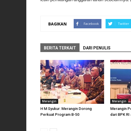
BAGIKAN
Facebook
Twitter
BERITA TERKAIT
DARI PENULIS
Merangin
Merangin
H M Syukur: Merangin Dorong
Merangin P
Perkuat Program B-50
dari BPK RI