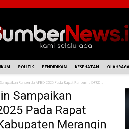
UKUM
POLITIK
PENDIDIKAN
KESEHATAN
OLAHRAG
SumberNews
n Sampaikan Ranperda APBD 2025 Pada Rapat Paripurna DPRD...
gin Sampaikan
2025 Pada Rapat
Kabupaten Merangin