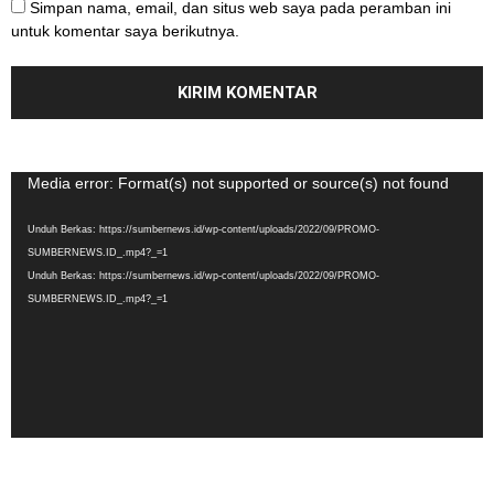
Simpan nama, email, dan situs web saya pada peramban ini
untuk komentar saya berikutnya.
Pemutar
Media error: Format(s) not supported or source(s) not found
Video
Unduh Berkas: https://sumbernews.id/wp-content/uploads/2022/09/PROMO-
SUMBERNEWS.ID_.mp4?_=1
Unduh Berkas: https://sumbernews.id/wp-content/uploads/2022/09/PROMO-
SUMBERNEWS.ID_.mp4?_=1