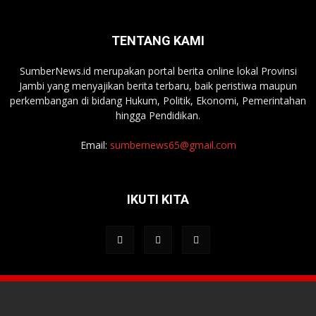
TENTANG KAMI
SumberNews.id merupakan portal berita online lokal Provinsi
Jambi yang menyajikan berita terbaru, baik peristiwa maupun
perkembangan di bidang Hukum, Politik, Ekonomi, Pemerintahan
hingga Pendidikan.
Email:
sumbernews65@gmail.com
IKUTI KITA
Tentang Media
Redaksi
Kontak Kami
Pedoman Media Siber
© 2022. SumberNews.id. All Rights Reserved.