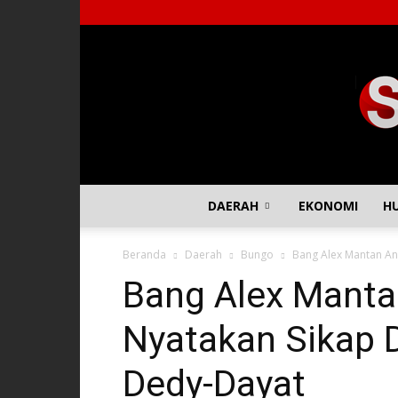
DAERAH
EKONOMI
H
Beranda
Daerah
Bungo
Bang Alex Mantan An
Bang Alex Manta
Nyatakan Sikap 
Dedy-Dayat