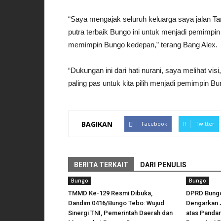
“Saya mengajak seluruh keluarga saya jalan T
putra terbaik Bungo ini untuk menjadi pemimpi
memimpin Bungo kedepan,” terang Bang Alex.
“Dukungan ini dari hati nurani, saya melihat 
paling pas untuk kita pilih menjadi pemimpin Bu
BAGIKAN
Facebook
Twitter
BERITA TERKAIT
DARI PENULIS
Bungo
Bungo
TMMD Ke-129 Resmi Dibuka,
DPRD Bungo
Dandim 0416/Bungo Tebo: Wujud
Dengarkan 
Sinergi TNI, Pemerintah Daerah dan
atas Panda