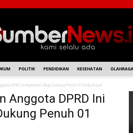
UKUM
POLITIK
PENDIDIKAN
KESEHATAN
OLAHRAG
SumberNews
ggota DPRD Ini Nyatakan Sikap Dukung Penuh 01 Dedy-Dayat
n Anggota DPRD Ini
Dukung Penuh 01