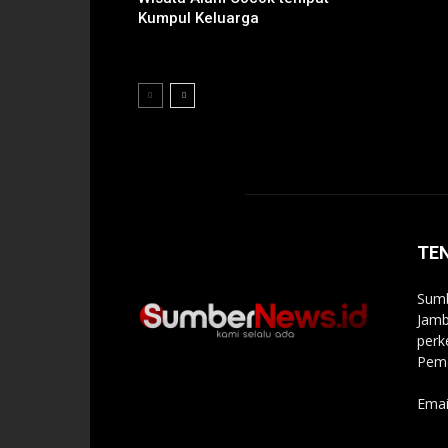
Kumpul Keluarga
TE
Sumb
Jamb
perk
Peme
Emai