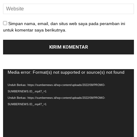
Simpan nama, email, dan situs web saya pada peramban ini
untuk komentar saya berikutnya.
Pemutar
Media error: Format(s) not supported or source(s) not found
Video
Unduh Berkas: https://sumbernews.id/wp-content/uploads/2022/09/PROMO-
SUMBERNEWS.ID_.mp4?_=1
Unduh Berkas: https://sumbernews.id/wp-content/uploads/2022/09/PROMO-
SUMBERNEWS.ID_.mp4?_=1