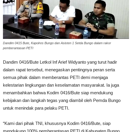
Dandim 0415 Bute, Kapolres Bungo dan Asisten 1 Setda Bungo dalam rakor
pemberantasan PETI
Dandim 0416/Bute Letkol Inf Arief Widyanto yang turut hadir
dalam rapat tersebut, menegaskan pentingnya peran serta
semua pihak dalam memberantas PETI demi menjaga
kelestarian lingkungan dan keselamatan masyarakat. Ia juga
menambahkan bahwa Kodim 0416/Bute siap mendukung
kebijakan dan langkah tegas yang diambil oleh Pemda Bungo
untuk menindak para pelaku PETI.
“Kami dari pihak TNI, khususnya Kodim 0416/Bute, siap
mendukung 100% pemberantasan PETI di Kabupaten Bungo.