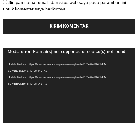
Simpan nama, email, dan situs web saya pada peramban ini
untuk komentar saya berikutnya.
Pemutar
Media error: Format(s) not supported or source(s) not found
Video
Unduh Berkas: https://sumbernews.id/wp-content/uploads/2022/09/PROMO-
SUMBERNEWS.ID_.mp4?_=1
Unduh Berkas: https://sumbernews.id/wp-content/uploads/2022/09/PROMO-
SUMBERNEWS.ID_.mp4?_=1