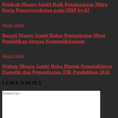
Pemkab Muaro Jambi Raih Penghargaan Mitra
Kerja Pemasyarakatan pada HBP ke-62
Muaro Jambi
Bupati Muaro Jambi Bahas Peningkatan Mutu
Pendidikan dengan Kemendikdasmen
Muaro Jambi
Wabup Muaro Jambi Buka Bimtek Pemutakhiran
Dapodik dan Pemanfaatan TIK Pendidikan 2026
LEAVE A REPLY