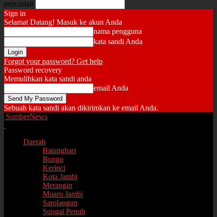
pencarian
Sign in
Selamat Datang! Masuk ke akun Anda
nama pengguna
kata sandi Anda
Forgot your password? Get help
Password recovery
Memulihkan kata sandi anda
email Anda
Sebuah kata sandi akan dikirimkan ke email Anda.
SumberNews
Daerah
Batanghari
Bungo
Kerinci
Kota Jambi
Merangin
Muaro Jambi
Sarolangun
Sungai Penuh