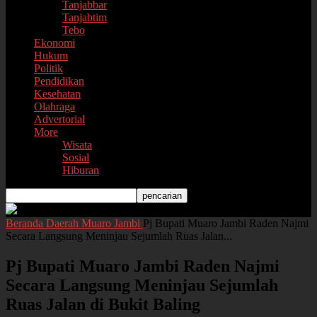
Tanjabbar
Tanjabtim
Tebo
Ekonomi
Hukum
Politik
Pendidikan
Kesehatan
Olahraga
Advertorial
More
Wisata
Sosial
Hiburan
Beranda
Daerah
Muaro Jambi
Pj Bupati Muaro Jambi Raden Najmi
Secara Langsung Meninjau Sejumlah Ruas Jalan...
Pj Bupati Muaro Jambi Raden Najmi
Secara Langsung Meninjau Sejumlah
Ruas Jalan di Bukit Baling