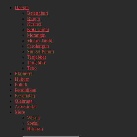
Daerah
Batanghari
Bungo
Kerinci
Kota Jambi
Merangin
Muaro Jambi
Sarolangun
Sungai Penuh
Tanjabbar
Tanjabtim
Tebo
Ekonomi
Hukum
Politik
Pendidikan
Kesehatan
Olahraga
Advertorial
More
Wisata
Sosial
Hiburan