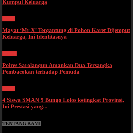
Kumpul Keluarga
Bungo
Mayat ‘Mr X’ Tergantung di Pohon Karet Dijemput
Keluarga, Ini Identitasnya
Hukum
Polres Sarolangun Amankan Dua Tersangka
Pembacokan terhadap Pemuda
Bungo
4 Siswa SMAN 9 Bungo Lolos ketingkat Provinsi,
Ini Prestasi yang...
TENTANG KAMI
SumberNews.id merupakan portal berita online lokal Provinsi Jambi