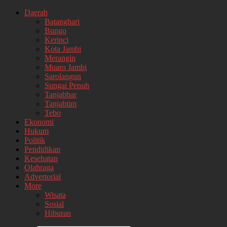
Daerah
Batanghari
Bungo
Kerinci
Kota Jambi
Merangin
Muaro Jambi
Sarolangun
Sungai Penuh
Tanjabbar
Tanjabtim
Tebo
Ekonomi
Hukum
Politik
Pendidikan
Kesehatan
Olahraga
Advertorial
More
Wisata
Sosial
Hiburan