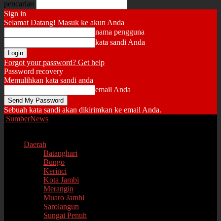
pencarian
Sign in
Selamat Datang! Masuk ke akun Anda
nama pengguna
kata sandi Anda
Forgot your password? Get help
Password recovery
Memulihkan kata sandi anda
email Anda
Sebuah kata sandi akan dikirimkan ke email Anda.
SumberNews
Daerah
Batanghari
Bungo
Kerinci
Kota Jambi
Merangin
Muaro Jambi
Sarolangun
Sungai Penuh