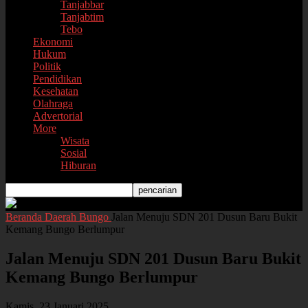
Tanjabbar
Tanjabtim
Tebo
Ekonomi
Hukum
Politik
Pendidikan
Kesehatan
Olahraga
Advertorial
More
Wisata
Sosial
Hiburan
Beranda
Daerah
Bungo
Jalan Menuju SDN 201 Dusun Baru Bukit
Kemang Bungo Berlumpur
Jalan Menuju SDN 201 Dusun Baru Bukit
Kemang Bungo Berlumpur
Kamis, 23 Januari 2025