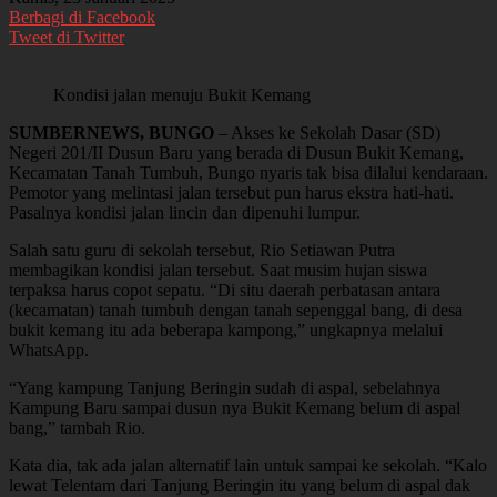
Berbagi di Facebook
Tweet di Twitter
Kondisi jalan menuju Bukit Kemang
SUMBERNEWS, BUNGO
– Akses ke Sekolah Dasar (SD)
Negeri 201/II Dusun Baru yang berada di Dusun Bukit Kemang,
Kecamatan Tanah Tumbuh, Bungo nyaris tak bisa dilalui kendaraan.
Pemotor yang melintasi jalan tersebut pun harus ekstra hati-hati.
Pasalnya kondisi jalan lincin dan dipenuhi lumpur.
Salah satu guru di sekolah tersebut, Rio Setiawan Putra
membagikan kondisi jalan tersebut. Saat musim hujan siswa
terpaksa harus copot sepatu. “Di situ daerah perbatasan antara
(kecamatan) tanah tumbuh dengan tanah sepenggal bang, di desa
bukit kemang itu ada beberapa kampong,” ungkapnya melalui
WhatsApp.
“Yang kampung Tanjung Beringin sudah di aspal, sebelahnya
Kampung Baru sampai dusun nya Bukit Kemang belum di aspal
bang,” tambah Rio.
Kata dia, tak ada jalan alternatif lain untuk sampai ke sekolah. “Kalo
lewat Telentam dari Tanjung Beringin itu yang belum di aspal dak