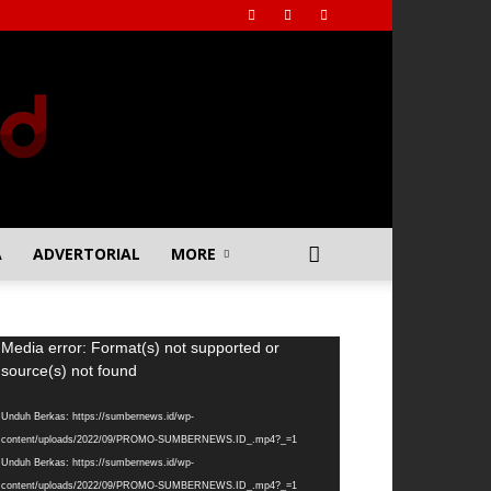
A
ADVERTORIAL
MORE
emutar
Media error: Format(s) not supported or
deo
source(s) not found
Unduh Berkas: https://sumbernews.id/wp-
content/uploads/2022/09/PROMO-SUMBERNEWS.ID_.mp4?_=1
Unduh Berkas: https://sumbernews.id/wp-
content/uploads/2022/09/PROMO-SUMBERNEWS.ID_.mp4?_=1