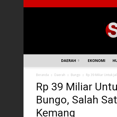
DAERAH
EKONOMI
H
Beranda
Daerah
Bungo
Rp 39 Miliar Untuk Ja
Rp 39 Miliar Unt
Bungo, Salah Sat
Kemang