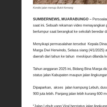
Kondisi jalan menuju Bukit Kemang
SUMBERNEWS, MUARABUNGO –
Persoalan
saat ini. Sebuah rekaman video menayangkan p
berlumpur saat berangkat ke sekolah beredar da
Menyikapi permasalahan tersebut Kepala Dina
Marga Dwi Herwindo, Selasa siang (4/1/2025) ang
daerah dari tahun ke tahun meskipun dilanda
Tahun anggaran 2025 ini, Bidang Bina Marga dia
status jalan Kabupaten maupun jalan lingkunga
Dipaparkan, akses jalan kampung Lebuh, dus
900 juta lebih. Panjang jalan lebih kurang 600 m
“Jalan Lebuh yang Viral berstatus jalan lingkun