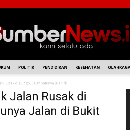
UKUM
POLITIK
PENDIDIKAN
KESEHATAN
OLAHRAG
SumberNews
lan Rusak di Bungo, Salah Satunya Jalan di...
P
uk Jalan Rusak di
Vi
unya Jalan di Bukit