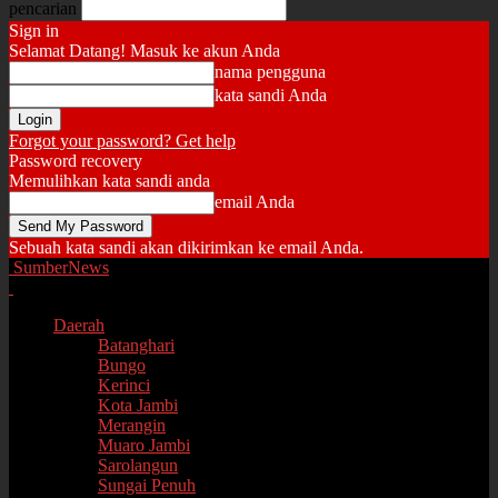
pencarian
Sign in
Selamat Datang! Masuk ke akun Anda
nama pengguna
kata sandi Anda
Forgot your password? Get help
Password recovery
Memulihkan kata sandi anda
email Anda
Sebuah kata sandi akan dikirimkan ke email Anda.
SumberNews
Daerah
Batanghari
Bungo
Kerinci
Kota Jambi
Merangin
Muaro Jambi
Sarolangun
Sungai Penuh