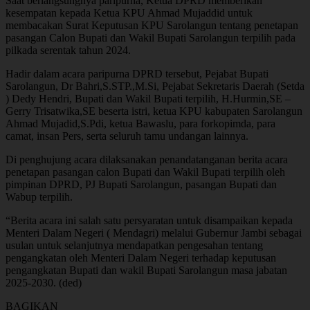
Saat berlangsungnya paripurna, Ketua DPRD memberikan
kesempatan kepada Ketua KPU Ahmad Mujaddid untuk
membacakan Surat Keputusan KPU Sarolangun tentang penetapan
pasangan Calon Bupati dan Wakil Bupati Sarolangun terpilih pada
pilkada serentak tahun 2024.
Hadir dalam acara paripurna DPRD tersebut, Pejabat Bupati
Sarolangun, Dr Bahri,S.STP.,M.Si, Pejabat Sekretaris Daerah (Setda
) Dedy Hendri, Bupati dan Wakil Bupati terpilih, H.Hurmin,SE –
Gerry Trisatwika,SE beserta istri, ketua KPU kabupaten Sarolangun
Ahmad Mujadid,S.Pdi, ketua Bawaslu, para forkopimda, para
camat, insan Pers, serta seluruh tamu undangan lainnya.
Di penghujung acara dilaksanakan penandatanganan berita acara
penetapan pasangan calon Bupati dan Wakil Bupati terpilih oleh
pimpinan DPRD, PJ Bupati Sarolangun, pasangan Bupati dan
Wabup terpilih.
“Berita acara ini salah satu persyaratan untuk disampaikan kepada
Menteri Dalam Negeri ( Mendagri) melalui Gubernur Jambi sebagai
usulan untuk selanjutnya mendapatkan pengesahan tentang
pengangkatan oleh Menteri Dalam Negeri terhadap keputusan
pengangkatan Bupati dan wakil Bupati Sarolangun masa jabatan
2025-2030. (ded)
BAGIKAN