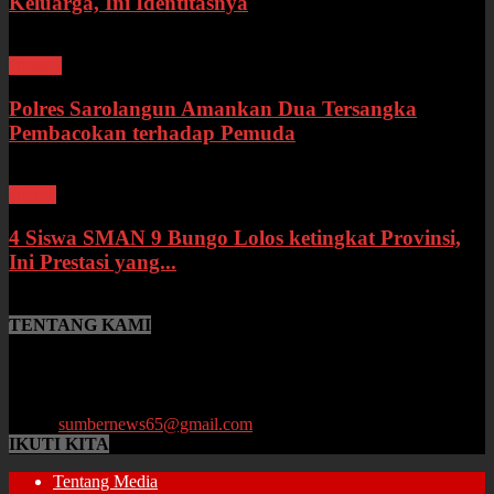
Keluarga, Ini Identitasnya
Hukum
Polres Sarolangun Amankan Dua Tersangka
Pembacokan terhadap Pemuda
Bungo
4 Siswa SMAN 9 Bungo Lolos ketingkat Provinsi,
Ini Prestasi yang...
TENTANG KAMI
SumberNews.id merupakan portal berita online lokal Provinsi Jambi
yang menyajikan berita terbaru, baik peristiwa maupun
perkembangan di bidang Hukum, Politik, Ekonomi, Pemerintahan
hingga Pendidikan.
Email:
sumbernews65@gmail.com
IKUTI KITA
Tentang Media