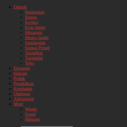
Daerah
Batanghari
Bungo
Kerinci
Kota Jambi
Merangin
Muaro Jambi
Sarolangun
Sungai Penuh
Tanjabbar
Tanjabtim
Tebo
Ekonomi
Hukum
Politik
Pendidikan
Kesehatan
Olahraga
Advertorial
More
Wisata
Sosial
Hiburan