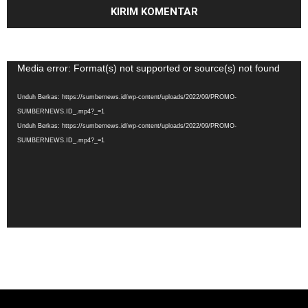
Pemutar
Media error: Format(s) not supported or source(s) not found
Video
Unduh Berkas: https://sumbernews.id/wp-content/uploads/2022/09/PROMO-
SUMBERNEWS.ID_.mp4?_=1
Unduh Berkas: https://sumbernews.id/wp-content/uploads/2022/09/PROMO-
SUMBERNEWS.ID_.mp4?_=1