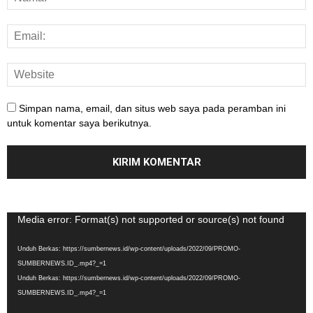
Simpan nama, email, dan situs web saya pada peramban ini
untuk komentar saya berikutnya.
Pemutar
Media error: Format(s) not supported or source(s) not found
Video
Unduh Berkas: https://sumbernews.id/wp-content/uploads/2022/09/PROMO-
SUMBERNEWS.ID_.mp4?_=1
Unduh Berkas: https://sumbernews.id/wp-content/uploads/2022/09/PROMO-
SUMBERNEWS.ID_.mp4?_=1