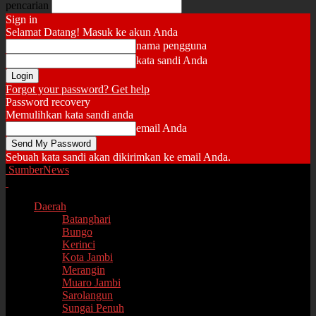
pencarian
Sign in
Selamat Datang! Masuk ke akun Anda
nama pengguna
kata sandi Anda
Forgot your password? Get help
Password recovery
Memulihkan kata sandi anda
email Anda
Sebuah kata sandi akan dikirimkan ke email Anda.
SumberNews
Daerah
Batanghari
Bungo
Kerinci
Kota Jambi
Merangin
Muaro Jambi
Sarolangun
Sungai Penuh