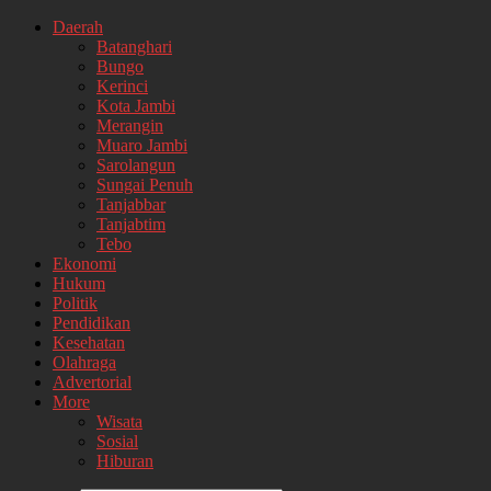
Daerah
Batanghari
Bungo
Kerinci
Kota Jambi
Merangin
Muaro Jambi
Sarolangun
Sungai Penuh
Tanjabbar
Tanjabtim
Tebo
Ekonomi
Hukum
Politik
Pendidikan
Kesehatan
Olahraga
Advertorial
More
Wisata
Sosial
Hiburan