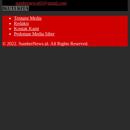
Email:
sumbernews65@gmail.com
IKUTI KITA
Tentang Media
Redaksi
Kontak Kami
Pedoman Media Siber
© 2022. SumberNews.id. All Rights Reserved.