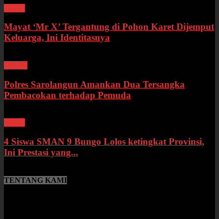
Bungo
Mayat ‘Mr X’ Tergantung di Pohon Karet Dijemput
Keluarga, Ini Identitasnya
Hukum
Polres Sarolangun Amankan Dua Tersangka
Pembacokan terhadap Pemuda
Bungo
4 Siswa SMAN 9 Bungo Lolos ketingkat Provinsi,
Ini Prestasi yang...
TENTANG KAMI
SumberNews.id merupakan portal berita online lokal Provinsi Jambi
yang menyajikan berita terbaru, baik peristiwa maupun
perkembangan di bidang Hukum, Politik, Ekonomi, Pemerintahan
hingga Pendidikan.