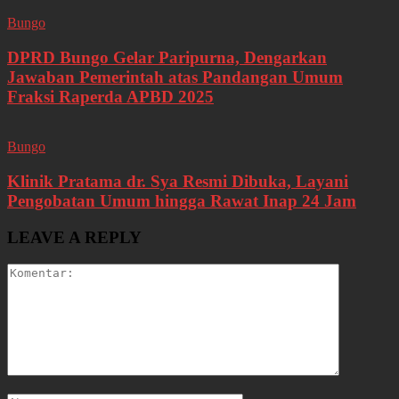
Bungo
DPRD Bungo Gelar Paripurna, Dengarkan
Jawaban Pemerintah atas Pandangan Umum
Fraksi Raperda APBD 2025
Bungo
Klinik Pratama dr. Sya Resmi Dibuka, Layani
Pengobatan Umum hingga Rawat Inap 24 Jam
LEAVE A REPLY