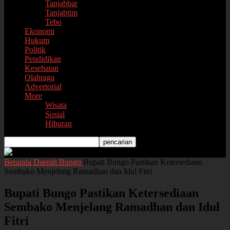
Tanjabbar
Tanjabtim
Tebo
Ekonomi
Hukum
Politik
Pendidikan
Kesehatan
Olahraga
Advertorial
More
Wisata
Sosial
Hiburan
Beranda
Daerah
Bungo
Bupati Bungo Pastikan Ketersediaan
Sembako Menjelang Ramadhan dan Idul Fitri
Bupati Bungo Pastikan Ketersediaan
Sembako Menjelang Ramadhan dan Idul
Fitri