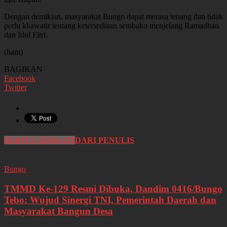
Dengan demikian, masyarakat Bungo dapat merasa tenang dan tidak
perlu khawatir tentang ketersediaan sembako menjelang Ramadhan
dan Idul Fitri.
(ham)
BAGIKAN
Facebook
Twitter
BERITA TERKAIT
DARI PENULIS
Bungo
TMMD Ke-129 Resmi Dibuka, Dandim 0416/Bungo
Tebo: Wujud Sinergi TNI, Pemerintah Daerah dan
Masyarakat Bangun Desa