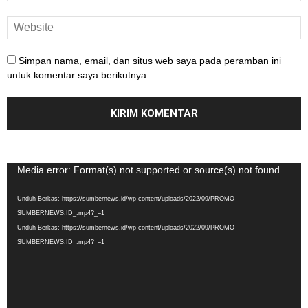
Simpan nama, email, dan situs web saya pada peramban ini
untuk komentar saya berikutnya.
Pemutar
Media error: Format(s) not supported or source(s) not found
Video
Unduh Berkas: https://sumbernews.id/wp-content/uploads/2022/09/PROMO-
SUMBERNEWS.ID_.mp4?_=1
Unduh Berkas: https://sumbernews.id/wp-content/uploads/2022/09/PROMO-
SUMBERNEWS.ID_.mp4?_=1