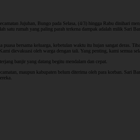
Kecamatan Jujuhan, Bungo pada Selasa, (4/3) hingga Rabu dinihari m
lah satu rumah yang paling parah terkena dampak adalah milik Sari B
ka puasa bersama keluarga, kebetulan waktu itu hujan sangat deras. Ti
 Kami dievakuasi oleh warga dengan tali. Yang penting, kami semua se
iterjang banjir yang datang begitu mendalam dan cepat.
 kecamatan, maupun kabupaten belum diterima oleh para korban. Sari Ba
ereka.