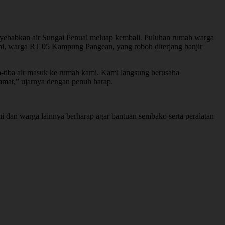
enyebabkan air Sungai Penual meluap kembali. Puluhan rumah warga
ani, warga RT 05 Kampung Pangean, yang roboh diterjang banjir
ba-tiba air masuk ke rumah kami. Kami langsung berusaha
lamat,” ujarnya dengan penuh harap.
ni dan warga lainnya berharap agar bantuan sembako serta peralatan