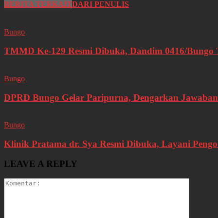
BERITA TERKAIT
DARI PENULIS
Bungo
TMMD Ke-129 Resmi Dibuka, Dandim 0416/Bungo Te
Bungo
DPRD Bungo Gelar Paripurna, Dengarkan Jawaban
Bungo
Klinik Pratama dr. Sya Resmi Dibuka, Layani Pen
LEAVE A REPLY