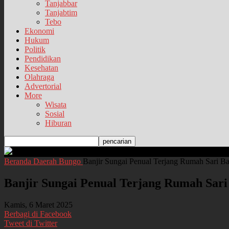
Tanjabbar
Tanjabtim
Tebo
Ekonomi
Hukum
Politik
Pendidikan
Kesehatan
Olahraga
Advertorial
More
Wisata
Sosial
Hiburan
Beranda
Daerah
Bungo
Banjir Sungai Penual Terjang Rumah Sari B
Banjir Sungai Penual Terjang Rumah Sar
Kamis, 6 Maret 2025
Berbagi di Facebook
Tweet di Twitter