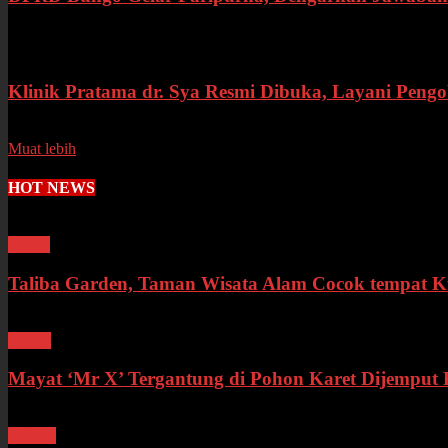
Selasa, 14 Juli 2026
Klinik Pratama dr. Sya Resmi Dibuka, Layani Peng
Senin, 13 Juli 2026
Muat lebih
HOT NEWS
Wisata
Taliba Garden, Taman Wisata Alam Cocok tempat 
Bungo
Mayat ‘Mr X’ Tergantung di Pohon Karet Dijemput K
Hukum