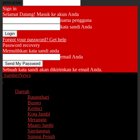
pencarian
Sign in
Selamat Datang! Masuk ke akun Anda
nama pengguna
kata sandi Anda
Forgot your password? Get help
Password recovery
Memulihkan kata sandi anda
email Anda
Sebuah kata sandi akan dikirimkan ke email Anda.
SumberNews
Daerah
Batanghari
Bungo
Kerinci
Kota Jambi
Merangin
Muaro Jambi
Sarolangun
Sungai Penuh