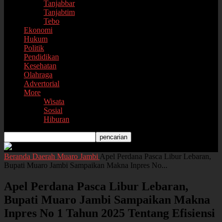
Tanjabbar
Tanjabtim
Tebo
Ekonomi
Hukum
Politik
Pendidikan
Kesehatan
Olahraga
Advertorial
More
Wisata
Sosial
Hiburan
Beranda
Daerah
Muaro Jambi
Apel Perdana Pasca Libur Lebaran,
Bupati Muaro Jambi Sampaikan Makna Inpres No...
Apel Perdana Pasca Libur Lebaran,
Bupati Muaro Jambi Sampaikan Makna
Inpres No 1 Tahun 2025 Tentang Efisiensi