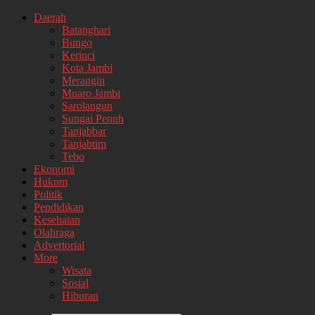
Daerah
Batanghari
Bungo
Kerinci
Kota Jambi
Merangin
Muaro Jambi
Sarolangun
Sungai Penuh
Tanjabbar
Tanjabtim
Tebo
Ekonomi
Hukum
Politik
Pendidikan
Kesehatan
Olahraga
Advertorial
More
Wisata
Sosial
Hiburan