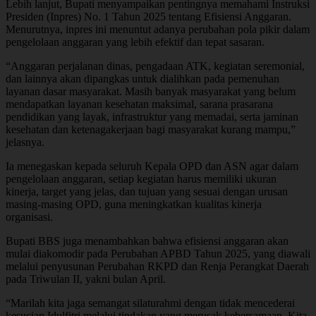
Lebih lanjut, Bupati menyampaikan pentingnya memahami Instruksi
Presiden (Inpres) No. 1 Tahun 2025 tentang Efisiensi Anggaran.
Menurutnya, inpres ini menuntut adanya perubahan pola pikir dalam
pengelolaan anggaran yang lebih efektif dan tepat sasaran.
“Anggaran perjalanan dinas, pengadaan ATK, kegiatan seremonial,
dan lainnya akan dipangkas untuk dialihkan pada pemenuhan
layanan dasar masyarakat. Masih banyak masyarakat yang belum
mendapatkan layanan kesehatan maksimal, sarana prasarana
pendidikan yang layak, infrastruktur yang memadai, serta jaminan
kesehatan dan ketenagakerjaan bagi masyarakat kurang mampu,”
jelasnya.
Ia menegaskan kepada seluruh Kepala OPD dan ASN agar dalam
pengelolaan anggaran, setiap kegiatan harus memiliki ukuran
kinerja, target yang jelas, dan tujuan yang sesuai dengan urusan
masing-masing OPD, guna meningkatkan kualitas kinerja
organisasi.
Bupati BBS juga menambahkan bahwa efisiensi anggaran akan
mulai diakomodir pada Perubahan APBD Tahun 2025, yang diawali
melalui penyusunan Perubahan RKPD dan Renja Perangkat Daerah
pada Triwulan II, yakni bulan April.
“Marilah kita jaga semangat silaturahmi dengan tidak mencederai
kesucian Idulfitri melalui tindakan yang merusak kebersamaan. Kita