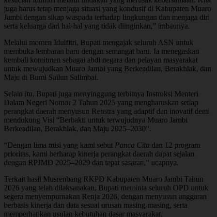
juga harus tetap menjaga situasi yang kondusif di Kabupaten Muaro
Jambi dengan sikap waspada terhadap lingkungan dan menjaga diri
serta keluarga dari hal-hal yang tidak diinginkan,” imbaunya.
Melalui momen Idulfitri, Bupati mengajak seluruh ASN untuk
membuka lembaran baru dengan semangat baru. Ia menegaskan
kembali komitmen sebagai abdi negara dan pelayan masyarakat
untuk mewujudkan Muaro Jambi yang Berkeadilan, Berakhlak, dan
Maju di Bumi Sailun Salimbai.
Selain itu, Bupati juga menyinggung terbitnya Instruksi Menteri
Dalam Negeri Nomor 2 Tahun 2025 yang mengharuskan setiap
perangkat daerah menyusun Renstra yang adaptif dan inovatif demi
mendukung Visi “Berbakti untuk terwujudnya Muaro Jambi
Berkeadilan, Berakhlak, dan Maju 2025–2030”.
“Dengan lima misi yang kami sebut
Panca Cita
dan 12 program
prioritas, kami berharap kinerja perangkat daerah dapat sejalan
dengan RPJMD 2025–2029 dan tepat sasaran,” ucapnya.
Terkait hasil Musrenbang RKPD Kabupaten Muaro Jambi Tahun
2026 yang telah dilaksanakan, Bupati meminta seluruh OPD untuk
segera menyempurnakan Renja 2026, dengan menyusun anggaran
berbasis kinerja dan data sesuai urusan masing-masing, serta
memperhatikan usulan kebutuhan dasar masyarakat.