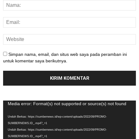
Simpan nama, email, dan situs web saya pada peramban ini
untuk komentar saya berikutnya.
Pemutar
Media error: Format(s) not supported or source(s) not found
Video
Unduh Berkas: https://sumbernews.id/wp-content/uploads/2022/09/PROMO-
SUMBERNEWS.ID_.mp4?_=1
Unduh Berkas: https://sumbernews.id/wp-content/uploads/2022/09/PROMO-
SUMBERNEWS.ID_.mp4?_=1