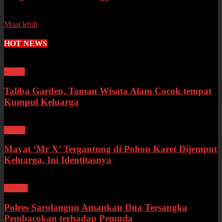
Senin, 13 Juli 2026
Muat lebih
HOT NEWS
Wisata
Taliba Garden, Taman Wisata Alam Cocok tempat
Kumpul Keluarga
Bungo
Mayat ‘Mr X’ Tergantung di Pohon Karet Dijemput
Keluarga, Ini Identitasnya
Hukum
Polres Sarolangun Amankan Dua Tersangka
Pembacokan terhadap Pemuda