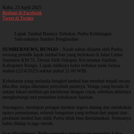
Rabu, 23 April 2025
Berbagi di Facebook
Tweet di Twitter
Lapak Tambal Bannya Terbakar, Purba Kehilangan
Satu-satunya Sumber Penghasilan
SUMBERNEWS, BUNGO
– Nasib nahas dialami oleh Purba,
seorang pemilik lapak tambal ban yang berlokasi di Jalan Lintas
Sumatera KM 51, Dusun Sirih Sekapur, Kecamatan Jujuhan,
Kabupaten Bungo. Lapak miliknya ludes terbakar pada Selasa
malam (22/4/2025) sekitar pukul 21.00 WIB.
Kebakaran yang melanda bengkel tambal ban tersebut terjadi secara
tiba-tiba, tanpa diketahui penyebab pastinya. Warga yang berada di
sekitar lokasi melihat api membesar dengan cepat, sebelum akhirnya
menghubungi unit pemadam kebakaran Jujuhan.
Sayangnya, meskipun petugas damkar segera datang dan melakukan
upaya pemadaman, seluruh bangunan yang terbuat dari papan dan
peralatan tambal ban milik Purba tidak bisa diselamatkan. Semuanya
habis dilalap si jago merah.
Saat dikonfirmasi, Purba mengaku terkejut saat menerima kabar