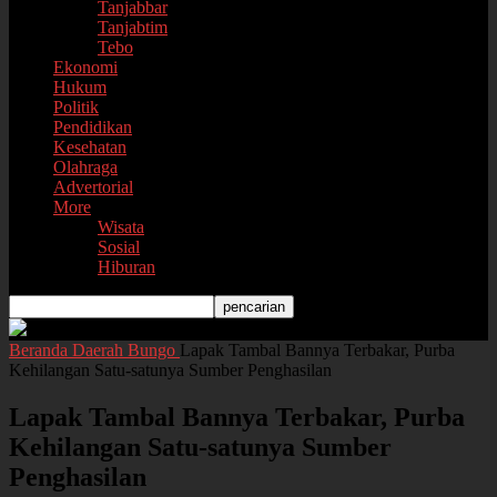
Tanjabbar
Tanjabtim
Tebo
Ekonomi
Hukum
Politik
Pendidikan
Kesehatan
Olahraga
Advertorial
More
Wisata
Sosial
Hiburan
Beranda
Daerah
Bungo
Lapak Tambal Bannya Terbakar, Purba
Kehilangan Satu-satunya Sumber Penghasilan
Lapak Tambal Bannya Terbakar, Purba
Kehilangan Satu-satunya Sumber
Penghasilan