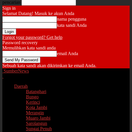
pencarian
Sign in
Selamat Datang! Masuk ke akun Anda
nama pengguna
kata sandi Anda
Forgot your password? Get help
Password recovery
Memulihkan kata sandi anda
email Anda
Sebuah kata sandi akan dikirimkan ke email Anda.
SumberNews
Daerah
Batanghari
Bungo
Kerinci
Kota Jambi
Merangin
Muaro Jambi
Sarolangun
Sungai Penuh