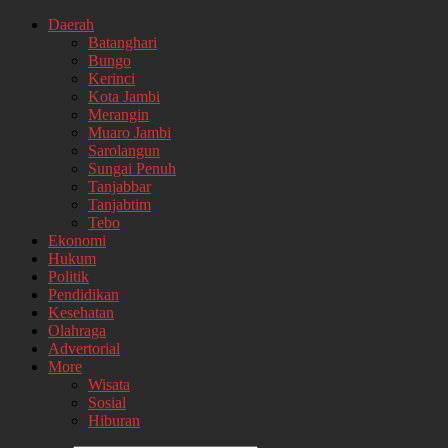
Daerah
Batanghari
Bungo
Kerinci
Kota Jambi
Merangin
Muaro Jambi
Sarolangun
Sungai Penuh
Tanjabbar
Tanjabtim
Tebo
Ekonomi
Hukum
Politik
Pendidikan
Kesehatan
Olahraga
Advertorial
More
Wisata
Sosial
Hiburan