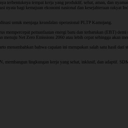
 terbentuknya tempat kerja yang produktif, sehat, aman, dan nyaman
 nyata bagi kemajuan ekonomi nasional dan kesejahteraan rakyat Ind
rdinasi untuk menjaga keandalan operasional PLTP Kamojang.
terus mempercepat pemanfaatan energi baru dan terbarukan (EBT) dem
enuju Net Zero Emissions 2060 atau lebih cepat sehingga akan memb
rto menambahkan bahwa capaian ini merupakan salah satu hasil dari
 membangun lingkungan kerja yang sehat, inklusif, dan adaptif. SDM u