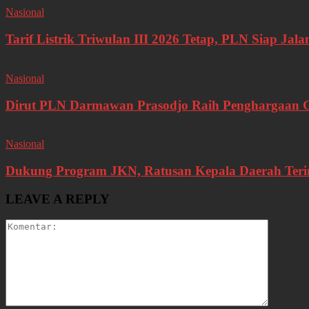
Nasional
Tarif Listrik Triwulan III 2026 Tetap, PLN Siap J
Nasional
Dirut PLN Darmawan Prasodjo Raih Penghargaan 
Nasional
Dukung Program JKN, Ratusan Kepala Daerah Ter
LEAVE A REPLY