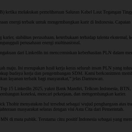
B) ketika melakukan pemeliharaan Saluran Kabel Laut Tegangan Tingg
an energi terbaik untuk mengembangkan karir di Indonesia. Capaian i
 karier, stabilitas perusahaan, keterbukaan terhadap talenta eksternal
engungguli perusahaan energi multinasional.
kuan dari LinkedIn ini mencerminkan keberhasilan PLN dalam membang
kah maju. Ini merupakan hasil kerja keras seluruh insan PLN yang tul
 mencakup budaya kerja dan pengembangan SDM. Kami berkomitmen memb
an layanan terbaik bagi masyarakat,” jelas Darmawan.
 Top 15 LinkedIn 2025, yakni Bank Mandiri, Telkom Indonesia, BTN, 
 membangun koneksi, mencari pekerjaan, dan mengembangkan karier.
k Thohir menyatakan hal tersebut sebagai wujud penghargaan atas t
teraan masyarakat selaras dengan visi Asta Cita dari Pemerintah.
 BUMN di mata publik. Terutama citra positif Indonesia sebagai yang m