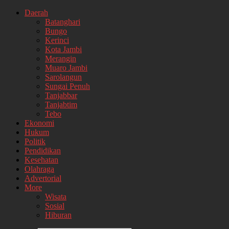
Daerah
Batanghari
Bungo
Kerinci
Kota Jambi
Merangin
Muaro Jambi
Sarolangun
Sungai Penuh
Tanjabbar
Tanjabtim
Tebo
Ekonomi
Hukum
Politik
Pendidikan
Kesehatan
Olahraga
Advertorial
More
Wisata
Sosial
Hiburan