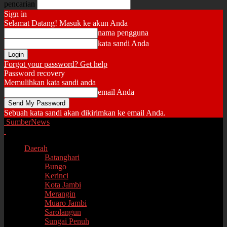
pencarian
Sign in
Selamat Datang! Masuk ke akun Anda
nama pengguna
kata sandi Anda
Forgot your password? Get help
Password recovery
Memulihkan kata sandi anda
email Anda
Sebuah kata sandi akan dikirimkan ke email Anda.
SumberNews
Daerah
Batanghari
Bungo
Kerinci
Kota Jambi
Merangin
Muaro Jambi
Sarolangun
Sungai Penuh