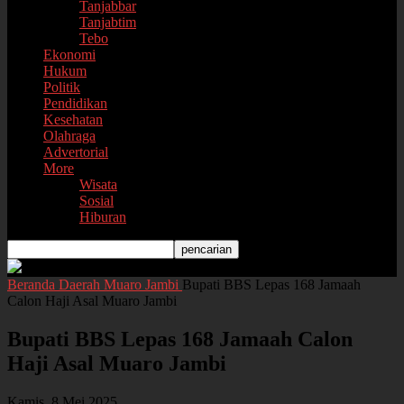
Tanjabbar
Tanjabtim
Tebo
Ekonomi
Hukum
Politik
Pendidikan
Kesehatan
Olahraga
Advertorial
More
Wisata
Sosial
Hiburan
Beranda
Daerah
Muaro Jambi
Bupati BBS Lepas 168 Jamaah
Calon Haji Asal Muaro Jambi
Bupati BBS Lepas 168 Jamaah Calon
Haji Asal Muaro Jambi
Kamis, 8 Mei 2025