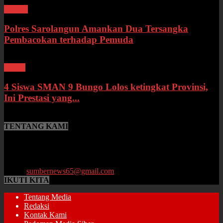
Hukum
Polres Sarolangun Amankan Dua Tersangka
Pembacokan terhadap Pemuda
Bungo
4 Siswa SMAN 9 Bungo Lolos ketingkat Provinsi,
Ini Prestasi yang...
TENTANG KAMI
SumberNews.id merupakan portal berita online lokal Provinsi Jambi
yang menyajikan berita terbaru, baik peristiwa maupun
perkembangan di bidang Hukum, Politik, Ekonomi, Pemerintahan
hingga Pendidikan.
Email:
sumbernews65@gmail.com
IKUTI KITA
Tentang Media
Redaksi
Kontak Kami