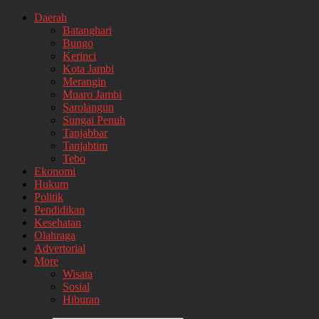
Daerah
Batanghari
Bungo
Kerinci
Kota Jambi
Merangin
Muaro Jambi
Sarolangun
Sungai Penuh
Tanjabbar
Tanjabtim
Tebo
Ekonomi
Hukum
Politik
Pendidikan
Kesehatan
Olahraga
Advertorial
More
Wisata
Sosial
Hiburan