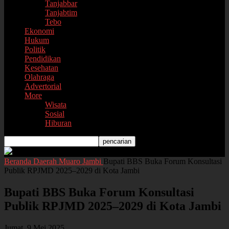
Tanjabbar
Tanjabtim
Tebo
Ekonomi
Hukum
Politik
Pendidikan
Kesehatan
Olahraga
Advertorial
More
Wisata
Sosial
Hiburan
Beranda
Daerah
Muaro Jambi
Bupati BBS Buka Forum Konsultasi
Publik RPJMD 2025–2029 di Kota Jambi
Bupati BBS Buka Forum Konsultasi
Publik RPJMD 2025–2029 di Kota Jambi
Jumat, 9 Mei 2025