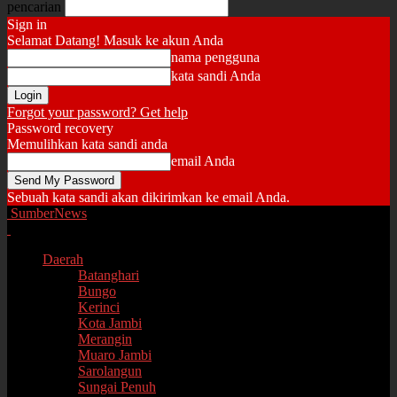
pencarian
Sign in
Selamat Datang! Masuk ke akun Anda
nama pengguna
kata sandi Anda
Forgot your password? Get help
Password recovery
Memulihkan kata sandi anda
email Anda
Sebuah kata sandi akan dikirimkan ke email Anda.
SumberNews
Daerah
Batanghari
Bungo
Kerinci
Kota Jambi
Merangin
Muaro Jambi
Sarolangun
Sungai Penuh