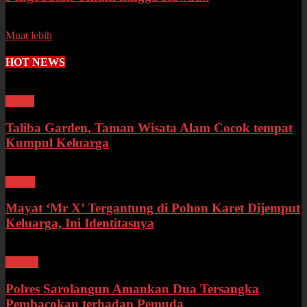
Senin, 13 Juli 2026
Muat lebih
HOT NEWS
Wisata
Taliba Garden, Taman Wisata Alam Cocok tempat
Kumpul Keluarga
Bungo
Mayat ‘Mr X’ Tergantung di Pohon Karet Dijemput
Keluarga, Ini Identitasnya
Hukum
Polres Sarolangun Amankan Dua Tersangka
Pembacokan terhadap Pemuda