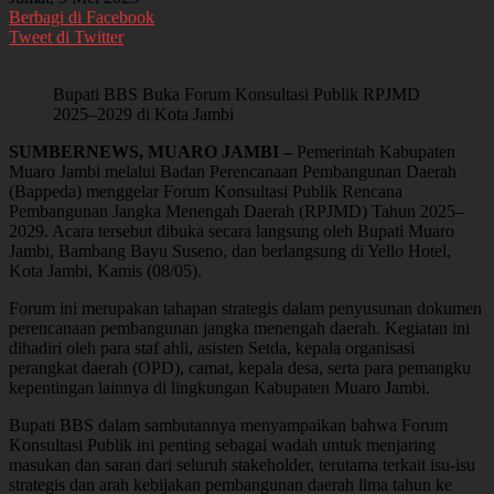
Berbagi di Facebook
Tweet di Twitter
Bupati BBS Buka Forum Konsultasi Publik RPJMD
2025–2029 di Kota Jambi
SUMBERNEWS, MUARO JAMBI –
Pemerintah Kabupaten
Muaro Jambi melalui Badan Perencanaan Pembangunan Daerah
(Bappeda) menggelar Forum Konsultasi Publik Rencana
Pembangunan Jangka Menengah Daerah (RPJMD) Tahun 2025–
2029. Acara tersebut dibuka secara langsung oleh Bupati Muaro
Jambi, Bambang Bayu Suseno, dan berlangsung di Yello Hotel,
Kota Jambi, Kamis (08/05).
Forum ini merupakan tahapan strategis dalam penyusunan dokumen
perencanaan pembangunan jangka menengah daerah. Kegiatan ini
dihadiri oleh para staf ahli, asisten Setda, kepala organisasi
perangkat daerah (OPD), camat, kepala desa, serta para pemangku
kepentingan lainnya di lingkungan Kabupaten Muaro Jambi.
Bupati BBS dalam sambutannya menyampaikan bahwa Forum
Konsultasi Publik ini penting sebagai wadah untuk menjaring
masukan dan saran dari seluruh stakeholder, terutama terkait isu-isu
strategis dan arah kebijakan pembangunan daerah lima tahun ke