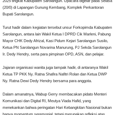
2025 tingkat Kabupaten Sarolangun. Upacara digelar pada Selasa
(20/0) di Lapangan Gunung Kembang, Komplek Perkantoran
Bupati Sarolangun.
Turut hadir dalam kegiatan tersebut unsur Forkopimda Kabupaten
Sarolangun, antara lain Wakil Ketua I DPRD Cik Marleni, Pabung
Mayor CHK Dedy Afrizal, Kasi Pidum Kejari Sarolangun Susilo,
Ketua PN Sarolangun Novarina Manurung, PJ Sekda Sarolangun
Ir. Dedy Hendry, serta para pimpinan OPD, ASN, dan pelajar.
Jajaran organisasi wanita juga tampak hadir, di antaranya Wakil
Ketua TP PKK Ny. Ratna Shafira Nafitri Rolan dan Ketua DWP
Ny. Ratna Dewi Dedy Hendry bersama para anggota.
Dalam amanatnya, Wabup Gerry membacakan pidato Menteri
Komunikasi dan Digital RI, Meutya Viada Hafid, yang
menekankan bahwa peringatan Hari Kebangkitan Nasional bukan
hanya momentum seremonial, tetapi merupakan refleksi atas